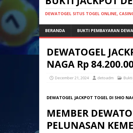
BUKTI JACKPOT D
DEWATOGEL SITUS TOGEL ONLINE, CASINO
BERANDA
BUKTI PEMBAYARAN DEW
DEWATOGEL JACKP
NAGA Rp 84.200.0
December 21, 2024
detoadm
Bukt
DEWATOGEL JACKPOT TOGEL DI SHIO NAGA
MEMBER DEWATO
PELUNASAN KEM