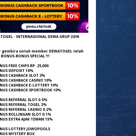
TOGEL - INTERNASIONAL DEWA GRUP (IDN
r gembira untuk member DEWATOGEL telah
r
BONUS-BONUS SPECIAL
!!!
US FREE CHIPS RP. 25,000
NUS DEPOSIT 10%
NUS CASHBACK SLOT 3%
NUS CASHBACK CASINO 10%
NUS CASHBACK E-LOTTERY 10%
NUS CASHBACK SPORTBOOK 10%
NUS REFERRAL SLOT 0.5%
NUS REFERRAL TOGEL 2%
NUS REFERRAL CASINO 0.2%
NUS ROLLINGAN SLOT 0.1%
NUS EXTRA AJAK TEMAN 15%
NUS LOTTERY JOWOPOOLS
NUS MYSTERY BOX