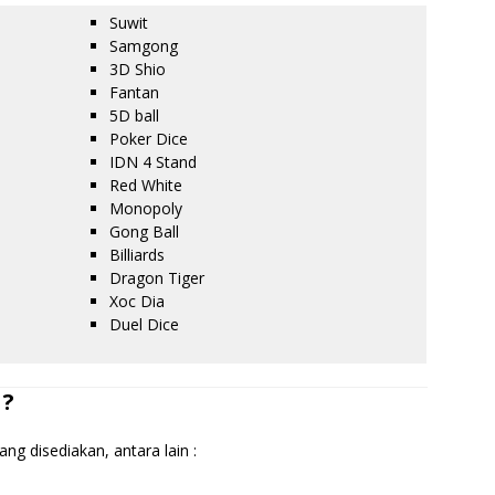
Suwit
Samgong
3D Shio
Fantan
5D ball
Poker Dice
IDN 4 Stand
Red White
Monopoly
Gong Ball
Billiards
Dragon Tiger
Xoc Dia
Duel Dice
 ?
 disediakan, antara lain :