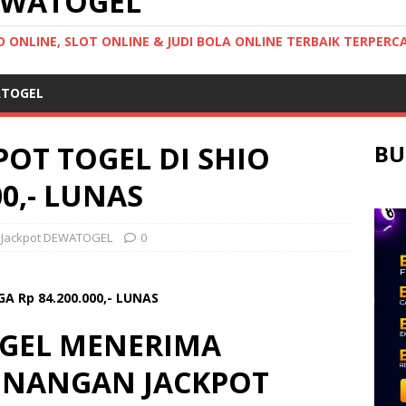
EWATOGEL
 ONLINE, SLOT ONLINE & JUDI BOLA ONLINE TERBAIK TERPERCA
ATOGEL
OT TOGEL DI SHIO
BU
00,- LUNAS
i Jackpot DEWATOGEL
0
 Rp 84.200.000,- LUNAS
GEL MENERIMA
ENANGAN JACKPOT