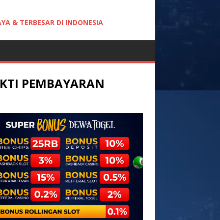
YA & TERBESAR DI INDONESIA
KTI PEMBAYARAN