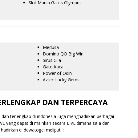
Slot Mania Gates Olympus
Medusa
Domino QQ Big Win
Sirus Gila
Gatotkaca
Power of Odin
Aztec Lucky Gems
TERLENGKAP DAN TERPERCAYA
k dan terlengkap di indonesia juga menghadirkan berbagai
VE yang dapat di mainkan secara LIVE dimana saja dan
hadirkan di dewatogel meliputi :