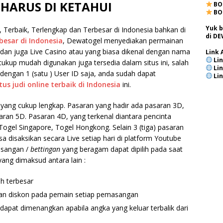
HARUS DI KETAHUI
BO
BO
Yuk b
, Terbaik, Terlengkap dan Terbesar di Indonesia bahkan di
di D
besar di Indonesia
, Dewatogel menyediakan permainan
k dan juga Live Casino atau yang biasa dikenal dengan nama
Link 
Lin
g cukup mudah digunakan juga tersedia dalam situs ini, salah
Lin
dengan 1 (satu ) User ID saja, anda sudah dapat
Lin
itus judi online terbaik di Indonesia
ini.
ang cukup lengkap. Pasaran yang hadir ada pasaran 3D,
ran 5D. Pasaran 4D, yang terkenal diantara pencinta
gel Singapore, Togel Hongkong. Selain 3 (tiga) pasaran
a disaksikan secara Live setiap hari di platform Youtube
pasangan /
bettingan
yang beragam dapat dipilih pada saat
ng dimaksud antara lain :
ah terbesar
an diskon pada pemain setiap pemasangan
 dapat dimenangkan apabila angka yang keluar terbalik dari