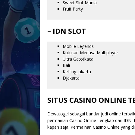
Sweet Slot Mania
Fruit Party
– IDN SLOT
Mobile Legends
Kutukan Medusa Multiplayer
Ultra Gatotkaca
Bali
Keliling Jakarta
Djakarta
SITUS CASINO ONLINE 
Dewatogel sebagai bandar judi online terbai
permainan Casino Online Lengkap dari IDNLI
kapan saja. Permainan Casino Online yang di 