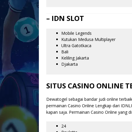
– IDN SLOT
Mobile Legends
Kutukan Medusa Multiplayer
Ultra Gatotkaca
Bali
Keliling Jakarta
Djakarta
SITUS CASINO ONLINE 
Dewatogel sebagai bandar judi online terbai
permainan Casino Online Lengkap dari IDNLI
kapan saja. Permainan Casino Online yang di 
24