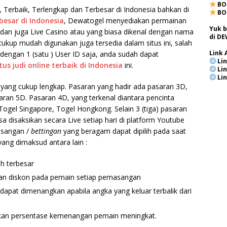
BO
, Terbaik, Terlengkap dan Terbesar di Indonesia bahkan di
BO
besar di Indonesia
, Dewatogel menyediakan permainan
Yuk b
k dan juga Live Casino atau yang biasa dikenal dengan nama
di D
g cukup mudah digunakan juga tersedia dalam situs ini, salah
Link 
dengan 1 (satu ) User ID saja, anda sudah dapat
Lin
itus judi online terbaik di Indonesia
ini.
Lin
Lin
ang cukup lengkap. Pasaran yang hadir ada pasaran 3D,
ran 5D. Pasaran 4D, yang terkenal diantara pencinta
gel Singapore, Togel Hongkong. Selain 3 (tiga) pasaran
a disaksikan secara Live setiap hari di platform Youtube
pasangan /
bettingan
yang beragam dapat dipilih pada saat
ng dimaksud antara lain :
ah terbesar
an diskon pada pemain setiap pemasangan
 dapat dimenangkan apabila angka yang keluar terbalik dari
nkan persentase kemenangan pemain meningkat.