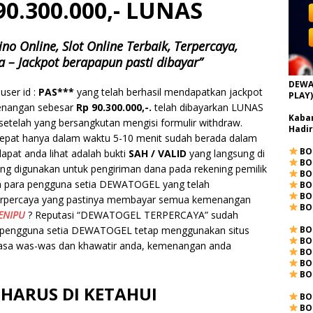
90.300.000,- LUNAS
no Online, Slot Online Terbaik, Terpercaya,
a – Jackpot berapapun pasti dibayar”
DEWA
ser id :
PAS***
yang telah berhasil mendapatkan jackpot
PLAY)
nangan sebesar
Rp 90.300.000,-.
telah dibayarkan LUNAS
Kaba
 setelah yang bersangkutan mengisi formulir withdraw.
Hadi
cepat hanya dalam waktu 5-10 menit sudah berada dalam
BON
 dapat anda lihat adalah bukti
SAH / VALID
yang langsung di
BO
yang digunakan untuk pengiriman dana pada rekening pemilik
BO
da para pengguna setia DEWATOGEL yang telah
BO
BO
Terpercaya yang pastinya membayar semua kemenangan
BO
ENIPU
? Reputasi “DEWATOGEL TERPERCAYA” sudah
bu pengguna setia DEWATOGEL tetap menggunakan situs
BO
BO
s rasa was-was dan khawatir anda, kemenangan anda
BO
BO
BO
HARUS DI KETAHUI
BO
BO