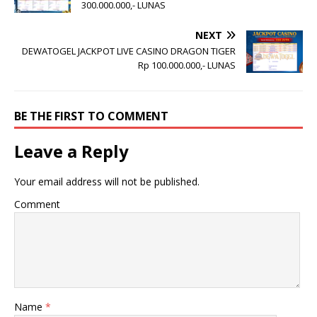
300.000.000,- LUNAS
NEXT
DEWATOGEL JACKPOT LIVE CASINO DRAGON TIGER
Rp 100.000.000,- LUNAS
BE THE FIRST TO COMMENT
Leave a Reply
Your email address will not be published.
Comment
Name
*