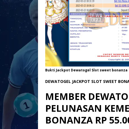
Bukti Jackpot Dewatogel Slot sweet bonanza
DEWATOGEL JACKPOT SLOT SWEET BONAN
MEMBER DEWATO
PELUNASAN KEME
BONANZA RP 55.00