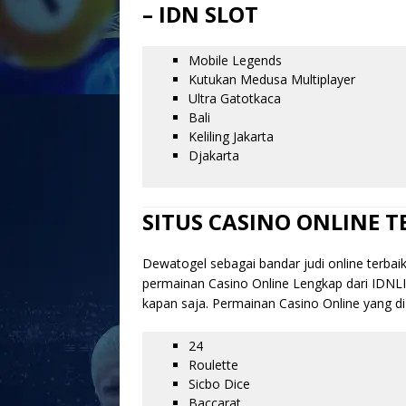
– IDN SLOT
Mobile Legends
Kutukan Medusa Multiplayer
Ultra Gatotkaca
Bali
Keliling Jakarta
Djakarta
SITUS CASINO ONLINE 
Dewatogel sebagai bandar judi online terbai
permainan Casino Online Lengkap dari IDNLI
kapan saja. Permainan Casino Online yang di 
24
Roulette
Sicbo Dice
Baccarat