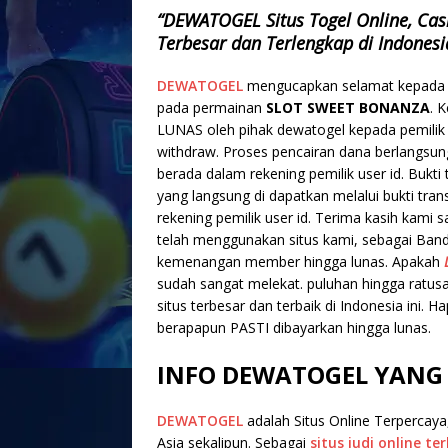
“DEWATOGEL Situs Togel Online, Casi
Terbesar dan Terlengkap di Indonesi
DEWATOGEL
mengucapkan selamat kepada u
pada permainan
SLOT SWEET BONANZA
. 
LUNAS oleh pihak dewatogel kepada pemilik u
withdraw. Proses pencairan dana berlangsu
berada dalam rekening pemilik user id. Bukti 
yang langsung di dapatkan melalui bukti tra
rekening pemilik user id. Terima kasih ka
telah menggunakan situs kami, sebagai Ba
kemenangan member hingga lunas. Apakah
sudah sangat melekat. puluhan hingga rat
situs terbesar dan terbaik di Indonesia ini
berapapun PASTI dibayarkan hingga lunas.
INFO DEWATOGEL YANG 
DEWATOGEL
adalah Situs Online Terpercaya
Asia sekalipun. Sebagai
situs judi online te