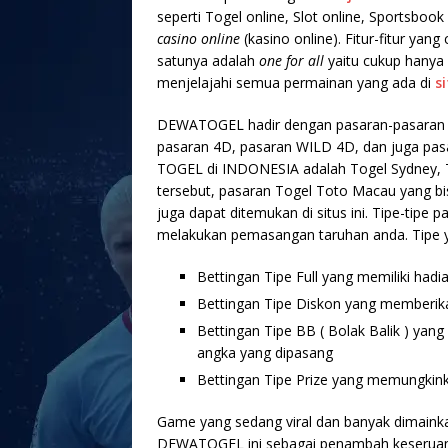
seperti Togel online, Slot online, Sportsboo
casino online
(kasino online). Fitur-fitur yan
satunya adalah
one for all
yaitu cukup hanya 
menjelajahi semua permainan yang ada di
s
DEWATOGEL hadir dengan pasaran-pasaran y
pasaran 4D, pasaran WILD 4D, dan juga pasa
TOGEL di INDONESIA adalah Togel Sydney, To
tersebut, pasaran Togel Toto Macau yang bis
juga dapat ditemukan di situs ini. Tipe-tipe 
melakukan pemasangan taruhan anda. Tipe ya
Bettingan Tipe Full yang memiliki hadi
Bettingan Tipe Diskon yang memberik
Bettingan Tipe BB ( Bolak Balik ) yang
angka yang dipasang
Bettingan Tipe Prize yang memungki
Game yang sedang viral dan banyak dimainkan
DEWATOGEL ini sebagai penambah keseruan a