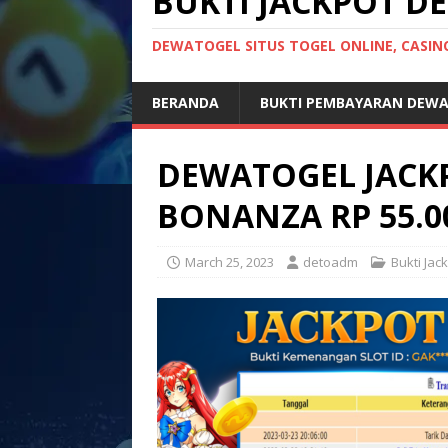
BUKTI JACKPOT D
DEWATOGEL SITUS TOGEL ONLINE, CASINO
BERANDA
BUKTI PEMBAYARAN DEW
DEWATOGEL JACK
BONANZA RP 55.00
March 25, 2023
detoadm
Bukti Ja