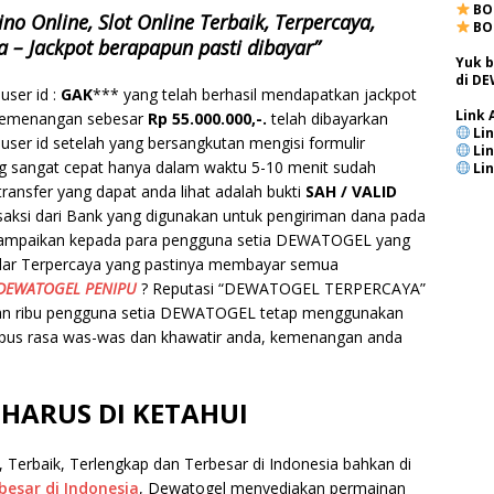
BO
no Online, Slot Online Terbaik, Terpercaya,
BO
a – Jackpot berapapun pasti dibayar”
Yuk b
di D
ser id :
GAK
*** yang telah berhasil mendapatkan jackpot
Link 
Kemenangan sebesar
Rp 55.000.000,-.
telah dibayarkan
Lin
ser id setelah yang bersangkutan mengisi formulir
Lin
ng sangat cepat hanya dalam waktu 5-10 menit sudah
Lin
transfer yang dapat anda lihat adalah bukti
SAH / VALID
nsaksi dari Bank yang digunakan untuk pengiriman dana pada
mi sampaikan kepada para pengguna setia DEWATOGEL yang
ndar Terpercaya yang pastinya membayar semua
DEWATOGEL PENIPU
? Reputasi “DEWATOGEL TERPERCAYA”
usan ribu pengguna setia DEWATOGEL tetap menggunakan
. Hapus rasa was-was dan khawatir anda, kemenangan anda
HARUS DI KETAHUI
, Terbaik, Terlengkap dan Terbesar di Indonesia bahkan di
rbesar di Indonesia
, Dewatogel menyediakan permainan