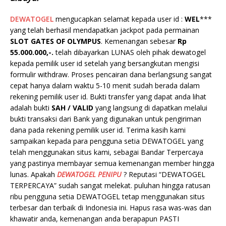
DEWATOGEL
mengucapkan selamat kepada user id :
WEL
***
yang telah berhasil mendapatkan jackpot pada permainan
SLOT GATES OF OLYMPUS
. Kemenangan sebesar
Rp
55.000.000,-.
telah dibayarkan LUNAS oleh pihak dewatogel
kepada pemilik user id setelah yang bersangkutan mengisi
formulir withdraw. Proses pencairan dana berlangsung sangat
cepat hanya dalam waktu 5-10 menit sudah berada dalam
rekening pemilik user id. Bukti transfer yang dapat anda lihat
adalah bukti
SAH / VALID
yang langsung di dapatkan melalui
bukti transaksi dari Bank yang digunakan untuk pengiriman
dana pada rekening pemilik user id. Terima kasih kami
sampaikan kepada para pengguna setia DEWATOGEL yang
telah menggunakan situs kami, sebagai Bandar Terpercaya
yang pastinya membayar semua kemenangan member hingga
lunas. Apakah
DEWATOGEL PENIPU
? Reputasi “DEWATOGEL
TERPERCAYA” sudah sangat melekat. puluhan hingga ratusan
ribu pengguna setia DEWATOGEL tetap menggunakan situs
terbesar dan terbaik di Indonesia ini. Hapus rasa was-was dan
khawatir anda, kemenangan anda berapapun PASTI