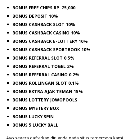
BONUS FREE CHIPS RP. 25,000
BONUS DEPOSIT 10%
BONUS CASHBACK SLOT 10%
BONUS CASHBACK CASINO 10%
BONUS CASHBACK E-LOTTERY 10%
BONUS CASHBACK SPORTBOOK 10%
BONUS REFERRAL SLOT 0.5%
BONUS REFERRAL TOGEL 2%
BONUS REFERRAL CASINO 0.2%
BONUS ROLLINGAN SLOT 0.1%
BONUS EXTRA AJAK TEMAN 15%
BONUS LOTTERY JOWOPOOLS
BONUS MYSTERY BOX
BONUS LUCKY SPIN
BONUS 5 LUCKY BALL
Ayo segera daftarkan diri anda pada situs terpercaya kami