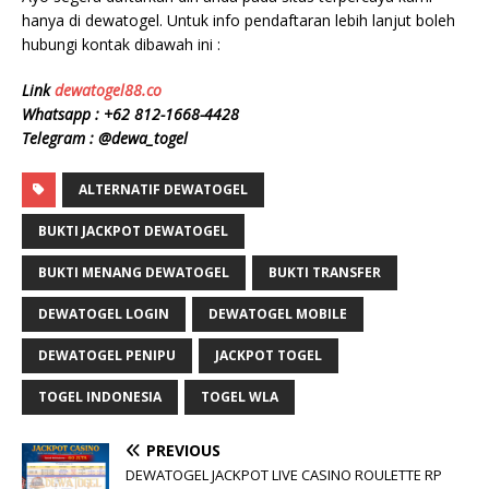
hanya di dewatogel. Untuk info pendaftaran lebih lanjut boleh
hubungi kontak dibawah ini :
Link
dewatogel88.co
Whatsapp : +62 812-1668-4428
Telegram : @dewa_togel
ALTERNATIF DEWATOGEL
BUKTI JACKPOT DEWATOGEL
BUKTI MENANG DEWATOGEL
BUKTI TRANSFER
DEWATOGEL LOGIN
DEWATOGEL MOBILE
DEWATOGEL PENIPU
JACKPOT TOGEL
TOGEL INDONESIA
TOGEL WLA
PREVIOUS
DEWATOGEL JACKPOT LIVE CASINO ROULETTE RP