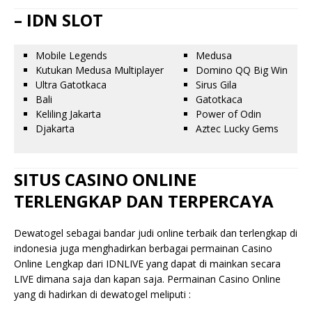
– IDN SLOT
Mobile Legends
Medusa
Kutukan Medusa Multiplayer
Domino QQ Big Win
Ultra Gatotkaca
Sirus Gila
Bali
Gatotkaca
Keliling Jakarta
Power of Odin
Djakarta
Aztec Lucky Gems
SITUS CASINO ONLINE
TERLENGKAP DAN TERPERCAYA
Dewatogel sebagai bandar judi online terbaik dan terlengkap di
indonesia juga menghadirkan berbagai permainan Casino
Online Lengkap dari IDNLIVE yang dapat di mainkan secara
LIVE dimana saja dan kapan saja. Permainan Casino Online
yang di hadirkan di dewatogel meliputi :