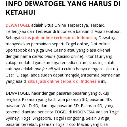
INFO DEWATOGEL YANG HARUS DI
KETAHUI
DEWATOGEL
adalah Situs Online Terpercaya, Terbaik,
Terlengkap dan Terbesar di Indonesia bahkan di Asia sekalipun.
Sebagai
situs judi online terbesar di Indonesia
, Dewatogel
menyediakan permainan seperti Togel online, Slot online,
Sportsbook dan juga Live Casino atau yang biasa dikenal
dengan nama
casino online
(kasino online). Fitur-fitur yang
cukup mudah digunakan juga tersedia dalam situs ini, salah
satunya adalah
one for all
yaitu cukup hanya dengan 1 (satu )
User ID saja, anda sudah dapat menjelajahi semua permainan
yang ada di
situs judi online terbaik di Indonesia
ini.
DEWATOGEL hadir dengan pasaran-pasaran yang cukup
lengkap. Pasaran yang hadir ada pasaran 3D, pasaran 4D,
pasaran WILD 4D, dan juga pasaran 5D. Pasaran 4D, yang
terkenal diantara pencinta TOGEL di INDONESIA adalah Togel
Sydney, Togel Singapore, Togel Hongkong. Selain 3 (tiga)
pasaran tersebut, pasaran Togel Toto Macau yang bisa