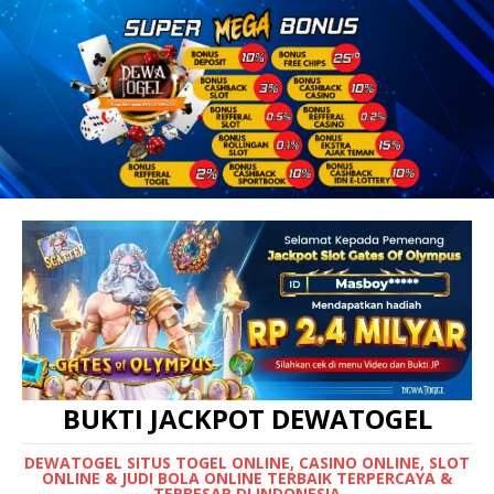
BUKTI JACKPOT DEWATOGEL
DEWATOGEL SITUS TOGEL ONLINE, CASINO ONLINE, SLOT
ONLINE & JUDI BOLA ONLINE TERBAIK TERPERCAYA &
TERBESAR DI INDONESIA