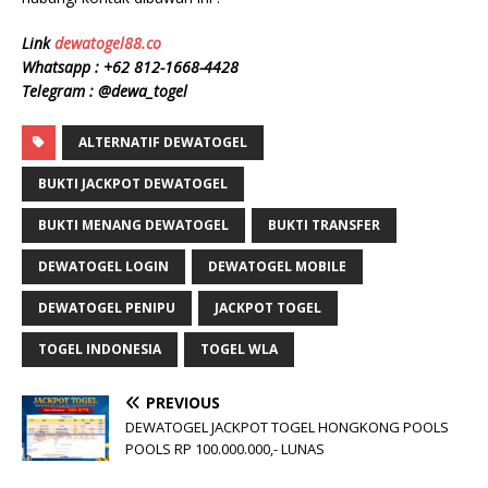
Link
dewatogel88.co
Whatsapp : +62 812-1668-4428
Telegram : @dewa_togel
ALTERNATIF DEWATOGEL
BUKTI JACKPOT DEWATOGEL
BUKTI MENANG DEWATOGEL
BUKTI TRANSFER
DEWATOGEL LOGIN
DEWATOGEL MOBILE
DEWATOGEL PENIPU
JACKPOT TOGEL
TOGEL INDONESIA
TOGEL WLA
PREVIOUS
DEWATOGEL JACKPOT TOGEL HONGKONG POOLS
POOLS RP 100.000.000,- LUNAS