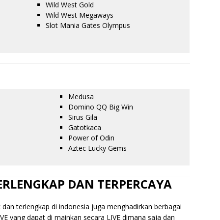
Wild West Gold
Wild West Megaways
Slot Mania Gates Olympus
Medusa
Domino QQ Big Win
Sirus Gila
Gatotkaca
Power of Odin
Aztec Lucky Gems
TERLENGKAP DAN TERPERCAYA
k dan terlengkap di indonesia juga menghadirkan berbagai
VE yang dapat di mainkan secara LIVE dimana saja dan