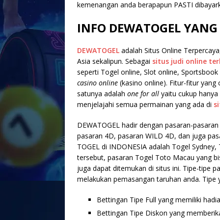
kemenangan anda berapapun PASTI dibayark
INFO DEWATOGEL YANG 
DEWATOGEL
adalah Situs Online Terpercaya
Asia sekalipun. Sebagai
situs judi online te
seperti Togel online, Slot online, Sportsboo
casino online
(kasino online). Fitur-fitur yan
satunya adalah
one for all
yaitu cukup hanya 
menjelajahi semua permainan yang ada di
s
DEWATOGEL hadir dengan pasaran-pasaran y
pasaran 4D, pasaran WILD 4D, dan juga pasa
TOGEL di INDONESIA adalah Togel Sydney, To
tersebut, pasaran Togel Toto Macau yang bis
juga dapat ditemukan di situs ini. Tipe-tipe 
melakukan pemasangan taruhan anda. Tipe ya
Bettingan Tipe Full yang memiliki hadi
Bettingan Tipe Diskon yang memberik