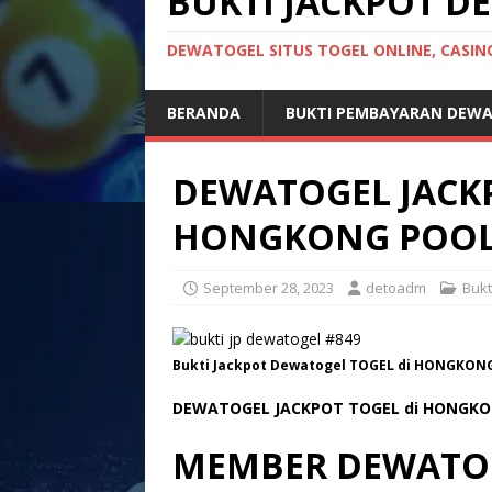
BUKTI JACKPOT D
DEWATOGEL SITUS TOGEL ONLINE, CASINO
BERANDA
BUKTI PEMBAYARAN DEW
DEWATOGEL JACKP
HONGKONG POOLS 
September 28, 2023
detoadm
Buk
Bukti Jackpot Dewatogel TOGEL di HONGKON
DEWATOGEL JACKPOT TOGEL di HONGKONG
MEMBER DEWATO