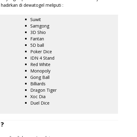
hadirkan di dewatogel meliputi :
Suwit
Samgong
3D Shio
Fantan
5D ball
Poker Dice
IDN 4 Stand
Red White
Monopoly
Gong Ball
Billiards
Dragon Tiger
Xoc Dia
Duel Dice
 ?