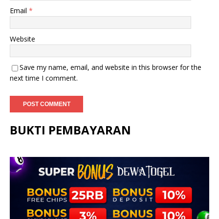
Email
*
Website
Save my name, email, and website in this browser for the
next time I comment.
BUKTI PEMBAYARAN