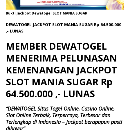
Bukti Jackpot Dewatogel SLOT MANIA SUGAR
DEWATOGEL JACKPOT SLOT MANIA SUGAR Rp 64.500.000
,- LUNAS
MEMBER DEWATOGEL
MENERIMA PELUNASAN
KEMENANGAN JACKPOT
SLOT MANIA SUGAR Rp
64.500.000 ,- LUNAS
“DEWATOGEL Situs Togel Online, Casino Online,
Slot Online Terbaik, Terpercaya, Terbesar dan
Terlengkap di Indonesia – Jackpot berapapun pasti
dibayar”