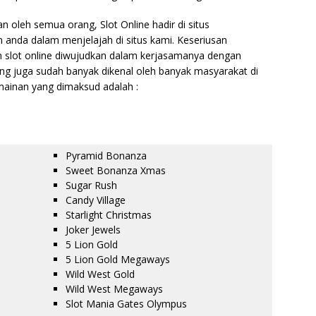
 oleh semua orang, Slot Online hadir di situs
nda dalam menjelajah di situs kami. Keseriusan
lot online diwujudkan dalam kerjasamanya dengan
yang juga sudah banyak dikenal oleh banyak masyarakat di
mainan yang dimaksud adalah :
Pyramid Bonanza
Sweet Bonanza Xmas
Sugar Rush
Candy Village
Starlight Christmas
Joker Jewels
5 Lion Gold
5 Lion Gold Megaways
Wild West Gold
Wild West Megaways
Slot Mania Gates Olympus