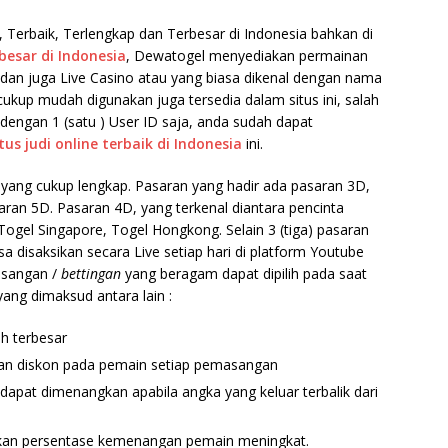
, Terbaik, Terlengkap dan Terbesar di Indonesia bahkan di
rbesar di Indonesia
, Dewatogel menyediakan permainan
k dan juga Live Casino atau yang biasa dikenal dengan nama
g cukup mudah digunakan juga tersedia dalam situs ini, salah
dengan 1 (satu ) User ID saja, anda sudah dapat
itus judi online terbaik di Indonesia
ini.
ang cukup lengkap. Pasaran yang hadir ada pasaran 3D,
ran 5D. Pasaran 4D, yang terkenal diantara pencinta
gel Singapore, Togel Hongkong. Selain 3 (tiga) pasaran
a disaksikan secara Live setiap hari di platform Youtube
pasangan /
bettingan
yang beragam dapat dipilih pada saat
ng dimaksud antara lain :
ah terbesar
an diskon pada pemain setiap pemasangan
 dapat dimenangkan apabila angka yang keluar terbalik dari
nkan persentase kemenangan pemain meningkat.