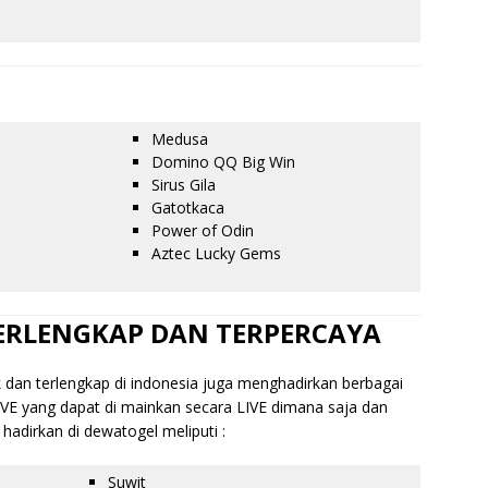
Medusa
Domino QQ Big Win
Sirus Gila
Gatotkaca
Power of Odin
Aztec Lucky Gems
TERLENGKAP DAN TERPERCAYA
k dan terlengkap di indonesia juga menghadirkan berbagai
VE yang dapat di mainkan secara LIVE dimana saja dan
hadirkan di dewatogel meliputi :
Suwit