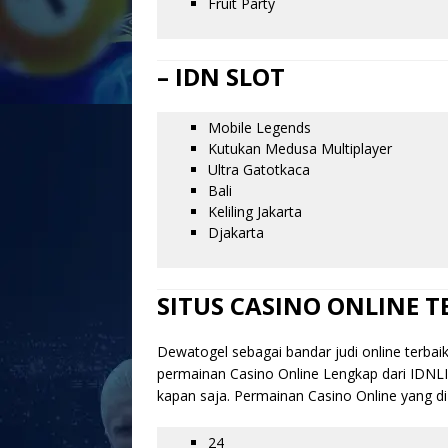
Fruit Party
– IDN SLOT
Mobile Legends
Kutukan Medusa Multiplayer
Ultra Gatotkaca
Bali
Keliling Jakarta
Djakarta
SITUS CASINO ONLINE 
Dewatogel sebagai bandar judi online terbai
permainan Casino Online Lengkap dari IDNLI
kapan saja. Permainan Casino Online yang di 
24