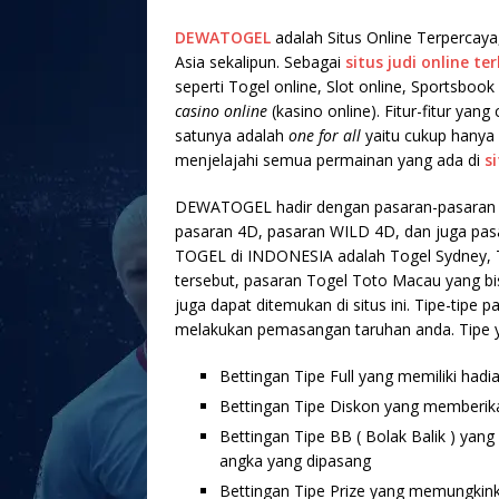
DEWATOGEL
adalah Situs Online Terpercaya
Asia sekalipun. Sebagai
situs judi online te
seperti Togel online, Slot online, Sportsboo
casino online
(kasino online). Fitur-fitur yan
satunya adalah
one for all
yaitu cukup hanya 
menjelajahi semua permainan yang ada di
s
DEWATOGEL hadir dengan pasaran-pasaran y
pasaran 4D, pasaran WILD 4D, dan juga pasa
TOGEL di INDONESIA adalah Togel Sydney, To
tersebut, pasaran Togel Toto Macau yang bis
juga dapat ditemukan di situs ini. Tipe-tipe 
melakukan pemasangan taruhan anda. Tipe ya
Bettingan Tipe Full yang memiliki hadi
Bettingan Tipe Diskon yang memberik
Bettingan Tipe BB ( Bolak Balik ) yang
angka yang dipasang
Bettingan Tipe Prize yang memungki