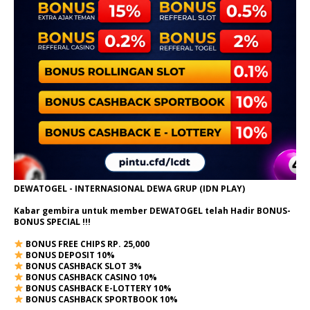
DEWATOGEL - INTERNASIONAL DEWA GRUP (IDN PLAY)
Kabar gembira untuk member DEWATOGEL telah Hadir
BONUS-
BONUS SPECIAL
!!!
BONUS FREE CHIPS RP. 25,000
BONUS DEPOSIT 10%
BONUS CASHBACK SLOT 3%
BONUS CASHBACK CASINO 10%
BONUS CASHBACK E-LOTTERY 10%
BONUS CASHBACK SPORTBOOK 10%