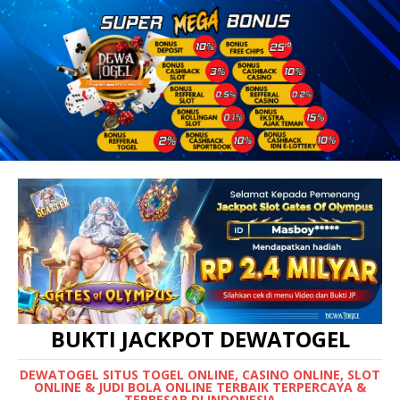
BUKTI JACKPOT DEWATOGEL
DEWATOGEL SITUS TOGEL ONLINE, CASINO ONLINE, SLOT
ONLINE & JUDI BOLA ONLINE TERBAIK TERPERCAYA &
TERBESAR DI INDONESIA