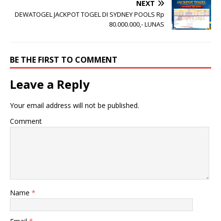
NEXT
DEWATOGEL JACKPOT TOGEL DI SYDNEY POOLS Rp
80.000.000,- LUNAS
BE THE FIRST TO COMMENT
Leave a Reply
Your email address will not be published.
Comment
Name
*