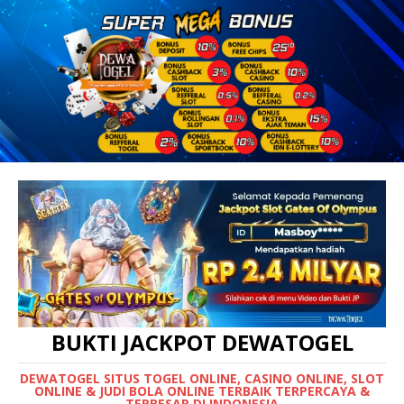
BUKTI JACKPOT DEWATOGEL
DEWATOGEL SITUS TOGEL ONLINE, CASINO ONLINE, SLOT
ONLINE & JUDI BOLA ONLINE TERBAIK TERPERCAYA &
TERBESAR DI INDONESIA