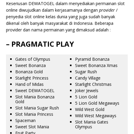
Keseriusan DEWATOGEL dalam menyediakan permainan slot
online diwujudkan dalam kerjasamanya dengan
provider
/
penyedia slot online kelas dunia yang juga sudah banyak
dikenal oleh banyak masyarakat di Indonesia. Beberapa
provider dan nama permainan yang dimaksud adalah :
– PRAGMATIC PLAY
Gates of Olympus
Pyramid Bonanza
Sweet Bonanza
Sweet Bonanza Xmas
Bonanza Gold
Sugar Rush
Starlight Princess
Candy Village
Hand of Midas
Starlight Christmas
Sweet DEWATOGEL
Joker Jewels
Slot Mania Bonanza
5 Lion Gold
Gold
5 Lion Gold Megaways
Slot Mania Sugar Rush
Wild West Gold
Slot Mania Princess
Wild West Megaways
Spaceman
Slot Mania Gates
Sweet Slot Mania
Olympus
Fruit Party