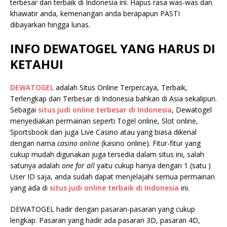
terbesar dan terbaik di Indonesia ini. Hapus rasa was-was dan
khawatir anda, kemenangan anda berapapun PASTI
dibayarkan hingga lunas.
INFO DEWATOGEL YANG HARUS DI
KETAHUI
DEWATOGEL
adalah Situs Online Terpercaya, Terbaik,
Terlengkap dan Terbesar di Indonesia bahkan di Asia sekalipun.
Sebagai
situs judi online terbesar di Indonesia
, Dewatogel
menyediakan permainan seperti Togel online, Slot online,
Sportsbook dan juga Live Casino atau yang biasa dikenal
dengan nama
casino online
(kasino online). Fitur-fitur yang
cukup mudah digunakan juga tersedia dalam situs ini, salah
satunya adalah
one for all
yaitu cukup hanya dengan 1 (satu )
User ID saja, anda sudah dapat menjelajahi semua permainan
yang ada di
situs judi online terbaik di Indonesia
ini.
DEWATOGEL hadir dengan pasaran-pasaran yang cukup
lengkap. Pasaran yang hadir ada pasaran 3D, pasaran 4D,