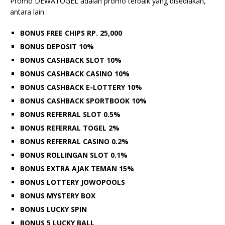
Promo DEWATOGEL adalah promo terbaik yang disediakan,
antara lain :
BONUS FREE CHIPS RP. 25,000
BONUS DEPOSIT 10%
BONUS CASHBACK SLOT 10%
BONUS CASHBACK CASINO 10%
BONUS CASHBACK E-LOTTERY 10%
BONUS CASHBACK SPORTBOOK 10%
BONUS REFERRAL SLOT 0.5%
BONUS REFERRAL TOGEL 2%
BONUS REFERRAL CASINO 0.2%
BONUS ROLLINGAN SLOT 0.1%
BONUS EXTRA AJAK TEMAN 15%
BONUS LOTTERY JOWOPOOLS
BONUS MYSTERY BOX
BONUS LUCKY SPIN
BONUS 5 LUCKY BALL