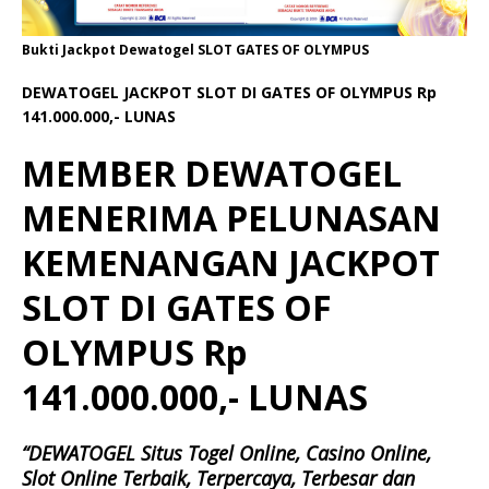
Bukti Jackpot Dewatogel SLOT GATES OF OLYMPUS
DEWATOGEL JACKPOT SLOT DI GATES OF OLYMPUS Rp
141.000.000,- LUNAS
MEMBER DEWATOGEL
MENERIMA PELUNASAN
KEMENANGAN JACKPOT
SLOT DI GATES OF
OLYMPUS Rp
141.000.000,- LUNAS
“DEWATOGEL Situs Togel Online, Casino Online,
Slot Online Terbaik, Terpercaya, Terbesar dan