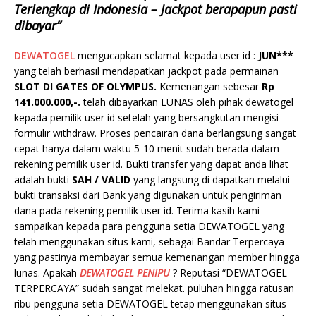
Terlengkap di Indonesia – Jackpot berapapun pasti
dibayar”
DEWATOGEL
mengucapkan selamat kepada user id :
JUN***
yang telah berhasil mendapatkan jackpot pada permainan
SLOT DI GATES OF OLYMPUS.
Kemenangan sebesar
Rp
141.000.000,-.
telah dibayarkan LUNAS oleh pihak dewatogel
kepada pemilik user id setelah yang bersangkutan mengisi
formulir withdraw. Proses pencairan dana berlangsung sangat
cepat hanya dalam waktu 5-10 menit sudah berada dalam
rekening pemilik user id. Bukti transfer yang dapat anda lihat
adalah bukti
SAH / VALID
yang langsung di dapatkan melalui
bukti transaksi dari Bank yang digunakan untuk pengiriman
dana pada rekening pemilik user id. Terima kasih kami
sampaikan kepada para pengguna setia DEWATOGEL yang
telah menggunakan situs kami, sebagai Bandar Terpercaya
yang pastinya membayar semua kemenangan member hingga
lunas. Apakah
DEWATOGEL PENIPU
? Reputasi “DEWATOGEL
TERPERCAYA” sudah sangat melekat. puluhan hingga ratusan
ribu pengguna setia DEWATOGEL tetap menggunakan situs