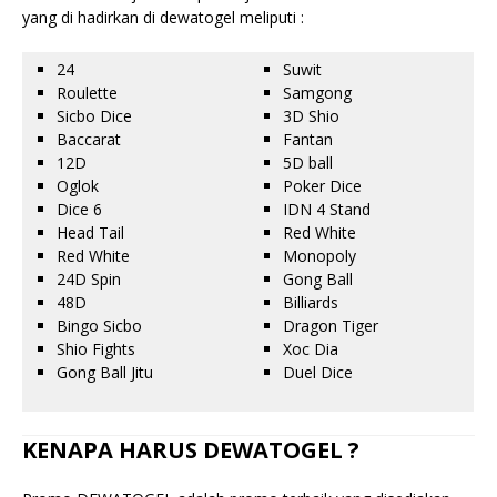
yang di hadirkan di dewatogel meliputi :
24
Suwit
Roulette
Samgong
Sicbo Dice
3D Shio
Baccarat
Fantan
12D
5D ball
Oglok
Poker Dice
Dice 6
IDN 4 Stand
Head Tail
Red White
Red White
Monopoly
24D Spin
Gong Ball
48D
Billiards
Bingo Sicbo
Dragon Tiger
Shio Fights
Xoc Dia
Gong Ball Jitu
Duel Dice
KENAPA HARUS DEWATOGEL ?