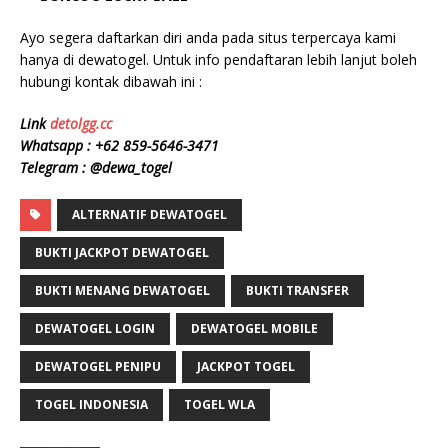
Ayo segera daftarkan diri anda pada situs terpercaya kami
hanya di dewatogel. Untuk info pendaftaran lebih lanjut boleh
hubungi kontak dibawah ini :
Link
detolgg.cc
Whatsapp :
+62 859-5646-3471
Telegram : @dewa_togel
ALTERNATIF DEWATOGEL
BUKTI JACKPOT DEWATOGEL
BUKTI MENANG DEWATOGEL
BUKTI TRANSFER
DEWATOGEL LOGIN
DEWATOGEL MOBILE
DEWATOGEL PENIPU
JACKPOT TOGEL
TOGEL INDONESIA
TOGEL WLA