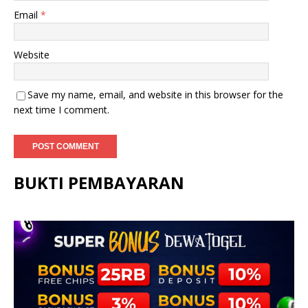
Email
*
Website
Save my name, email, and website in this browser for the
next time I comment.
BUKTI PEMBAYARAN