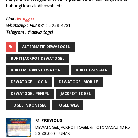
hubungi kontak dibawah ini :
Link
detolgg.cc
Whatsapp :
+62
0812-5258-4701
Telegram : @dewa_togel
ALTERNATIF DEWATOGEL
BUKTI JACKPOT DEWATOGEL
BUKTI MENANG DEWATOGEL
BUKTI TRANSFER
DEWATOGEL LOGIN
DEWATOGEL MOBILE
DEWATOGEL PENIPU
JACKPOT TOGEL
TOGEL INDONESIA
TOGEL WLA
PREVIOUS
DEWATOGEL JACKPOT TOGEL di TOTOMACAU 4D Rp
50.500.000,- LUNAS