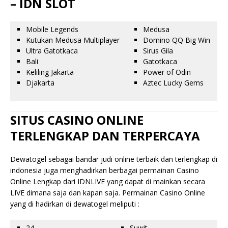
– IDN SLOT
Mobile Legends
Medusa
Kutukan Medusa Multiplayer
Domino QQ Big Win
Ultra Gatotkaca
Sirus Gila
Bali
Gatotkaca
Keliling Jakarta
Power of Odin
Djakarta
Aztec Lucky Gems
SITUS CASINO ONLINE
TERLENGKAP DAN TERPERCAYA
Dewatogel sebagai bandar judi online terbaik dan terlengkap di
indonesia juga menghadirkan berbagai permainan Casino
Online Lengkap dari IDNLIVE yang dapat di mainkan secara
LIVE dimana saja dan kapan saja. Permainan Casino Online
yang di hadirkan di dewatogel meliputi :
24
Suwit