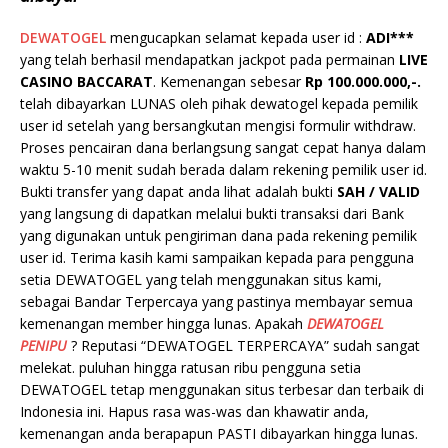
DEWATOGEL
mengucapkan selamat kepada user id :
ADI***
yang telah berhasil mendapatkan jackpot pada permainan
LIVE
CASINO BACCARAT
. Kemenangan sebesar
Rp 100.000.000,-.
telah dibayarkan LUNAS oleh pihak dewatogel kepada pemilik
user id setelah yang bersangkutan mengisi formulir withdraw.
Proses pencairan dana berlangsung sangat cepat hanya dalam
waktu 5-10 menit sudah berada dalam rekening pemilik user id.
Bukti transfer yang dapat anda lihat adalah bukti
SAH / VALID
yang langsung di dapatkan melalui bukti transaksi dari Bank
yang digunakan untuk pengiriman dana pada rekening pemilik
user id. Terima kasih kami sampaikan kepada para pengguna
setia DEWATOGEL yang telah menggunakan situs kami,
sebagai Bandar Terpercaya yang pastinya membayar semua
kemenangan member hingga lunas. Apakah
DEWATOGEL
PENIPU
? Reputasi “DEWATOGEL TERPERCAYA” sudah sangat
melekat. puluhan hingga ratusan ribu pengguna setia
DEWATOGEL tetap menggunakan situs terbesar dan terbaik di
Indonesia ini. Hapus rasa was-was dan khawatir anda,
kemenangan anda berapapun PASTI dibayarkan hingga lunas.