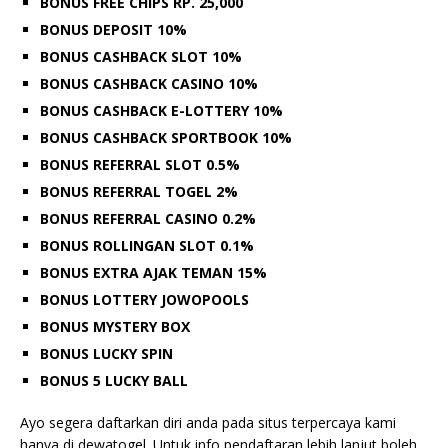
BONUS FREE CHIPS RP. 25,000
BONUS DEPOSIT 10%
BONUS CASHBACK SLOT 10%
BONUS CASHBACK CASINO 10%
BONUS CASHBACK E-LOTTERY 10%
BONUS CASHBACK SPORTBOOK 10%
BONUS REFERRAL SLOT 0.5%
BONUS REFERRAL TOGEL 2%
BONUS REFERRAL CASINO 0.2%
BONUS ROLLINGAN SLOT 0.1%
BONUS EXTRA AJAK TEMAN 15%
BONUS LOTTERY JOWOPOOLS
BONUS MYSTERY BOX
BONUS LUCKY SPIN
BONUS 5 LUCKY BALL
Ayo segera daftarkan diri anda pada situs terpercaya kami
hanya di dewatogel. Untuk info pendaftaran lebih lanjut boleh