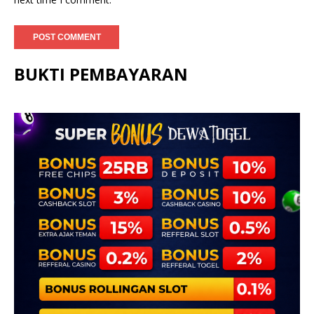
BUKTI PEMBAYARAN