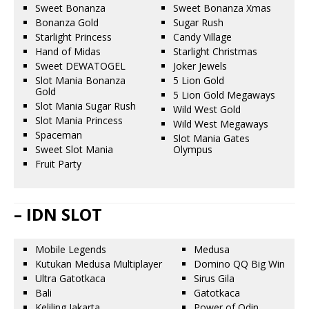
Sweet Bonanza
Sweet Bonanza Xmas
Bonanza Gold
Sugar Rush
Starlight Princess
Candy Village
Hand of Midas
Starlight Christmas
Sweet DEWATOGEL
Joker Jewels
Slot Mania Bonanza
5 Lion Gold
Gold
5 Lion Gold Megaways
Slot Mania Sugar Rush
Wild West Gold
Slot Mania Princess
Wild West Megaways
Spaceman
Slot Mania Gates
Sweet Slot Mania
Olympus
Fruit Party
– IDN SLOT
Mobile Legends
Medusa
Kutukan Medusa Multiplayer
Domino QQ Big Win
Ultra Gatotkaca
Sirus Gila
Bali
Gatotkaca
Keliling Jakarta
Power of Odin