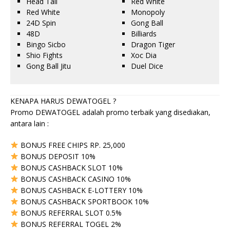
Head Tail
Red White
Red White
Monopoly
24D Spin
Gong Ball
48D
Billiards
Bingo Sicbo
Dragon Tiger
Shio Fights
Xoc Dia
Gong Ball Jitu
Duel Dice
KENAPA HARUS DEWATOGEL ?
Promo DEWATOGEL adalah promo terbaik yang disediakan,
antara lain :
BONUS FREE CHIPS RP. 25,000
BONUS DEPOSIT 10%
BONUS CASHBACK SLOT 10%
BONUS CASHBACK CASINO 10%
BONUS CASHBACK E-LOTTERY 10%
BONUS CASHBACK SPORTBOOK 10%
BONUS REFERRAL SLOT 0.5%
BONUS REFERRAL TOGEL 2%