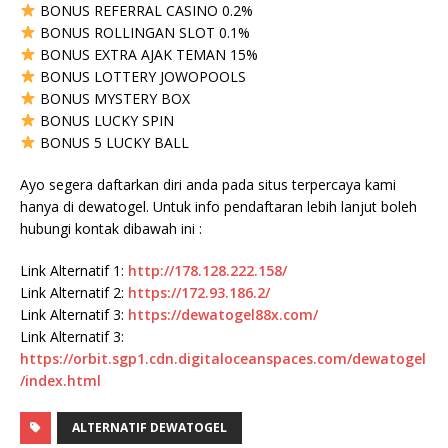
BONUS REFERRAL CASINO 0.2%
BONUS ROLLINGAN SLOT 0.1%
BONUS EXTRA AJAK TEMAN 15%
BONUS LOTTERY JOWOPOOLS
BONUS MYSTERY BOX
BONUS LUCKY SPIN
BONUS 5 LUCKY BALL
Ayo segera daftarkan diri anda pada situs terpercaya kami
hanya di dewatogel. Untuk info pendaftaran lebih lanjut boleh
hubungi kontak dibawah ini :
Link Alternatif 1:
http://178.128.222.158/
Link Alternatif 2:
https://172.93.186.2/
Link Alternatif 3:
https://dewatogel88x.com/
Link Alternatif 3:
https://orbit.sgp1.cdn.digitaloceanspaces.com/dewatogel
/index.html
ALTERNATIF DEWATOGEL