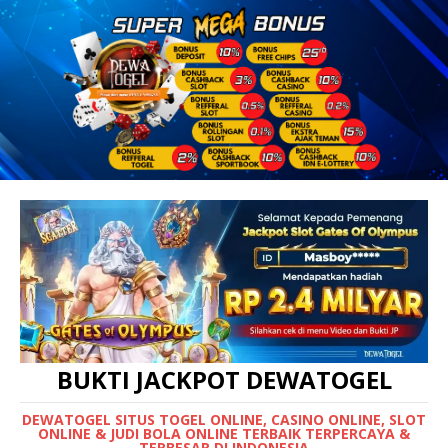
BUKTI JACKPOT DEWATOGEL
DEWATOGEL SITUS TOGEL ONLINE, CASINO ONLINE, SLOT
ONLINE & JUDI BOLA ONLINE TERBAIK TERPERCAYA &
TERBESAR DI INDONESIA