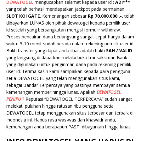
DEWATOGEL
mengucapkan selamat kepada user id :
ADI***
yang telah berhasil mendapatkan jackpot pada permainan
SLOT KOI GATE
. Kemenangan sebesar
Rp 70.000.000 ,-.
telah
dibayarkan LUNAS oleh pihak dewatogel kepada pemilik user
id setelah yang bersangkutan mengisi formulir withdraw.
Proses pencairan dana berlangsung sangat cepat hanya dalam
waktu 5-10 menit sudah berada dalam rekening pemilik user id.
Bukti transfer yang dapat anda lihat adalah bukti
SAH / VALID
yang langsung di dapatkan melalui bukti transaksi dari Bank
yang digunakan untuk pengiriman dana pada rekening pemilik
user id. Terima kasih kami sampaikan kepada para pengguna
setia DEWATOGEL yang telah menggunakan situs kami,
sebagai Bandar Terpercaya yang pastinya membayar semua
kemenangan member hingga lunas. Apakah
DEWATOGEL
PENIPU
? Reputasi “DEWATOGEL TERPERCAYA” sudah sangat
melekat. puluhan hingga ratusan ribu pengguna setia
DEWATOGEL tetap menggunakan situs terbesar dan terbaik di
Indonesia ini. Hapus rasa was-was dan khawatir anda,
kemenangan anda berapapun PASTI dibayarkan hingga lunas.