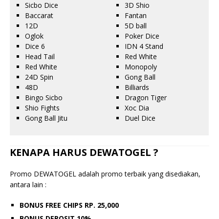
Sicbo Dice
3D Shio
Baccarat
Fantan
12D
5D ball
Oglok
Poker Dice
Dice 6
IDN 4 Stand
Head Tail
Red White
Red White
Monopoly
24D Spin
Gong Ball
48D
Billiards
Bingo Sicbo
Dragon Tiger
Shio Fights
Xoc Dia
Gong Ball Jitu
Duel Dice
KENAPA HARUS DEWATOGEL ?
Promo DEWATOGEL adalah promo terbaik yang disediakan,
antara lain :
BONUS FREE CHIPS RP. 25,000
BONUS DEPOSIT 10%