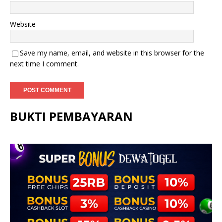
Website
Save my name, email, and website in this browser for the
next time I comment.
BUKTI PEMBAYARAN