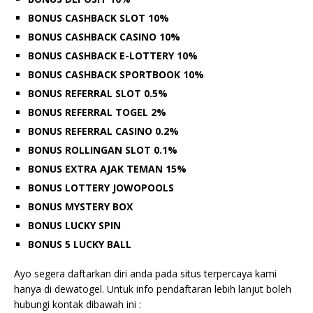
BONUS CASHBACK SLOT 10%
BONUS CASHBACK CASINO 10%
BONUS CASHBACK E-LOTTERY 10%
BONUS CASHBACK SPORTBOOK 10%
BONUS REFERRAL SLOT 0.5%
BONUS REFERRAL TOGEL 2%
BONUS REFERRAL CASINO 0.2%
BONUS ROLLINGAN SLOT 0.1%
BONUS EXTRA AJAK TEMAN 15%
BONUS LOTTERY JOWOPOOLS
BONUS MYSTERY BOX
BONUS LUCKY SPIN
BONUS 5 LUCKY BALL
Ayo segera daftarkan diri anda pada situs terpercaya kami
hanya di dewatogel. Untuk info pendaftaran lebih lanjut boleh
hubungi kontak dibawah ini :