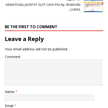
DEWATOGEL JACKPOT SLOT CASH PIG Rp 78.000.000
,-LUNAS
BE THE FIRST TO COMMENT
Leave a Reply
Your email address will not be published.
Comment
Name
*
Email
*