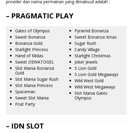
provider dan nama permainan yang dimaksud adalah :
– PRAGMATIC PLAY
Gates of Olympus
Pyramid Bonanza
Sweet Bonanza
Sweet Bonanza Xmas
Bonanza Gold
Sugar Rush
Starlight Princess
Candy Village
Hand of Midas
Starlight Christmas
Sweet DEWATOGEL
Joker Jewels
Slot Mania Bonanza
5 Lion Gold
Gold
5 Lion Gold Megaways
Slot Mania Sugar Rush
Wild West Gold
Slot Mania Princess
Wild West Megaways
Spaceman
Slot Mania Gates
Sweet Slot Mania
Olympus
Fruit Party
– IDN SLOT