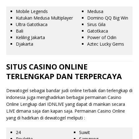
Mobile Legends
Medusa
Kutukan Medusa Multiplayer
Domino QQ Big Win
Ultra Gatotkaca
Sirus Gila
Bali
Gatotkaca
Keliling Jakarta
Power of Odin
Djakarta
Aztec Lucky Gems
SITUS CASINO ONLINE
TERLENGKAP DAN TERPERCAYA
Dewatogel sebagai bandar judi online terbaik dan terlengkap di
indonesia juga menghadirkan berbagai permainan Casino
Online Lengkap dari IDNLIVE yang dapat di mainkan secara
LIVE dimana saja dan kapan saja. Permainan Casino Online
yang di hadirkan di dewatogel meliputi :
24
Suwit
Roulette
Samgong