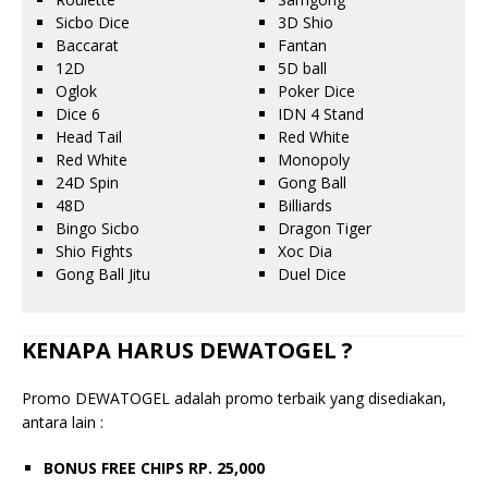
Sicbo Dice
3D Shio
Baccarat
Fantan
12D
5D ball
Oglok
Poker Dice
Dice 6
IDN 4 Stand
Head Tail
Red White
Red White
Monopoly
24D Spin
Gong Ball
48D
Billiards
Bingo Sicbo
Dragon Tiger
Shio Fights
Xoc Dia
Gong Ball Jitu
Duel Dice
KENAPA HARUS DEWATOGEL ?
Promo DEWATOGEL adalah promo terbaik yang disediakan,
antara lain :
BONUS FREE CHIPS RP. 25,000