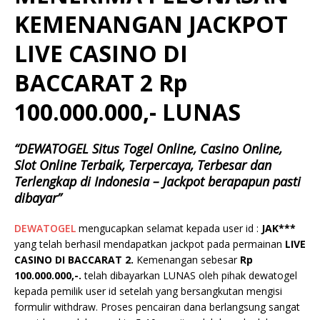
KEMENANGAN JACKPOT
LIVE CASINO DI
BACCARAT 2 Rp
100.000.000,- LUNAS
“DEWATOGEL Situs Togel Online, Casino Online,
Slot Online Terbaik, Terpercaya, Terbesar dan
Terlengkap di Indonesia – Jackpot berapapun pasti
dibayar”
DEWATOGEL
mengucapkan selamat kepada user id :
JAK***
yang telah berhasil mendapatkan jackpot pada permainan
LIVE
CASINO DI BACCARAT 2.
Kemenangan sebesar
Rp
100.000.000,-.
telah dibayarkan LUNAS oleh pihak dewatogel
kepada pemilik user id setelah yang bersangkutan mengisi
formulir withdraw. Proses pencairan dana berlangsung sangat