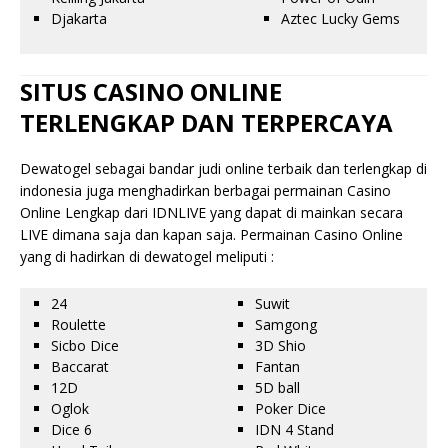
Djakarta
Aztec Lucky Gems
SITUS CASINO ONLINE
TERLENGKAP DAN TERPERCAYA
Dewatogel sebagai bandar judi online terbaik dan terlengkap di
indonesia juga menghadirkan berbagai permainan Casino
Online Lengkap dari IDNLIVE yang dapat di mainkan secara
LIVE dimana saja dan kapan saja. Permainan Casino Online
yang di hadirkan di dewatogel meliputi :
24
Suwit
Roulette
Samgong
Sicbo Dice
3D Shio
Baccarat
Fantan
12D
5D ball
Oglok
Poker Dice
Dice 6
IDN 4 Stand