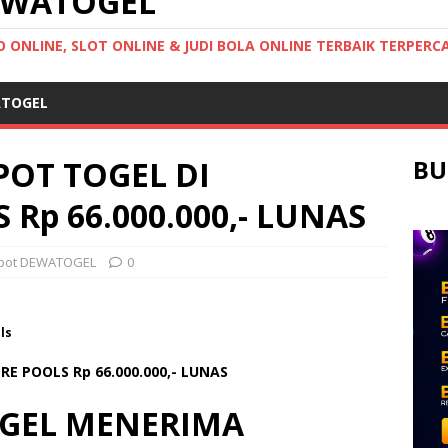
EWATOGEL
 ONLINE, SLOT ONLINE & JUDI BOLA ONLINE TERBAIK TERPERCA
ATOGEL
OT TOGEL DI
BU
Rp 66.000.000,- LUNAS
ckpot DEWATOGEL
0
ls
E POOLS Rp 66.000.000,- LUNAS
GEL MENERIMA