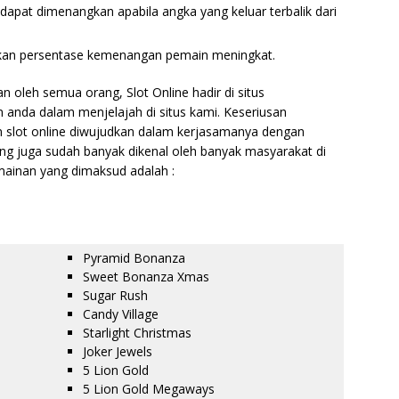
 dapat dimenangkan apabila angka yang keluar terbalik dari
nkan persentase kemenangan pemain meningkat.
 oleh semua orang, Slot Online hadir di situs
nda dalam menjelajah di situs kami. Keseriusan
lot online diwujudkan dalam kerjasamanya dengan
yang juga sudah banyak dikenal oleh banyak masyarakat di
mainan yang dimaksud adalah :
Pyramid Bonanza
Sweet Bonanza Xmas
Sugar Rush
Candy Village
Starlight Christmas
Joker Jewels
5 Lion Gold
5 Lion Gold Megaways