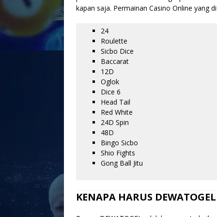
kapan saja. Permainan Casino Online yang di 
24
Roulette
Sicbo Dice
Baccarat
12D
Oglok
Dice 6
Head Tail
Red White
24D Spin
48D
Bingo Sicbo
Shio Fights
Gong Ball Jitu
KENAPA HARUS DEWATOGEL