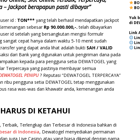
BO
a – Jackpot berapapun pasti dibayar”
BO
Yuk b
ser id :
TON***
yang telah berhasil mendapatkan jackpot
di D
 Kemenangan sebesar
Rp 90.000.000,-.
telah dibayarkan
Link 
ser id setelah yang bersangkutan mengisi formulir
Lin
ng sangat cepat hanya dalam waktu 5-10 menit sudah
Lin
transfer yang dapat anda lihat adalah bukti
SAH / VALID
Lin
nsaksi dari Bank yang digunakan untuk pengiriman dana pada
mi sampaikan kepada para pengguna setia DEWATOGEL yang
ndar Terpercaya yang pastinya membayar semua
DEWATOGEL PENIPU
? Reputasi “DEWATOGEL TERPERCAYA”
usan ribu pengguna setia DEWATOGEL tetap menggunakan
. Hapus rasa was-was dan khawatir anda, kemenangan anda
HARUS DI KETAHUI
, Terbaik, Terlengkap dan Terbesar di Indonesia bahkan di
rbesar di Indonesia
, Dewatogel menyediakan permainan
k dan juga Live Casino atau yang biasa dikenal dengan nama