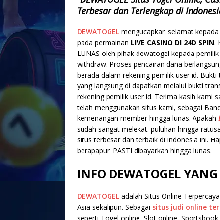
Terbesar dan Terlengkap di Indonesi
DEWATOGEL
mengucapkan selamat kepada u
pada permainan
LIVE CASINO DI 24D SPIN
.
LUNAS oleh pihak dewatogel kepada pemilik u
withdraw. Proses pencairan dana berlangsu
berada dalam rekening pemilik user id. Bukti 
yang langsung di dapatkan melalui bukti tra
rekening pemilik user id. Terima kasih ka
telah menggunakan situs kami, sebagai Ba
kemenangan member hingga lunas. Apakah
sudah sangat melekat. puluhan hingga rat
situs terbesar dan terbaik di Indonesia ini
berapapun PASTI dibayarkan hingga lunas.
INFO DEWATOGEL YANG 
DEWATOGEL
adalah Situs Online Terpercaya
Asia sekalipun. Sebagai
situs judi online te
seperti Togel online, Slot online, Sportsboo