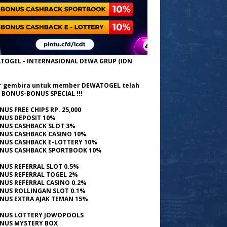
TOGEL - INTERNASIONAL DEWA GRUP (IDN
r gembira untuk member DEWATOGEL telah
r
BONUS-BONUS SPECIAL
!!!
US FREE CHIPS RP. 25,000
NUS DEPOSIT 10%
NUS CASHBACK SLOT 3%
NUS CASHBACK CASINO 10%
NUS CASHBACK E-LOTTERY 10%
NUS CASHBACK SPORTBOOK 10%
NUS REFERRAL SLOT 0.5%
NUS REFERRAL TOGEL 2%
NUS REFERRAL CASINO 0.2%
NUS ROLLINGAN SLOT 0.1%
NUS EXTRA AJAK TEMAN 15%
NUS LOTTERY JOWOPOOLS
NUS MYSTERY BOX