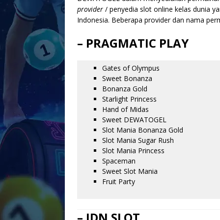
provider
/ penyedia slot online kelas dunia 
Indonesia. Beberapa provider dan nama per
– PRAGMATIC PLAY
Gates of Olympus
Sweet Bonanza
Bonanza Gold
Starlight Princess
Hand of Midas
Sweet DEWATOGEL
Slot Mania Bonanza Gold
Slot Mania Sugar Rush
Slot Mania Princess
Spaceman
Sweet Slot Mania
Fruit Party
– IDN SLOT