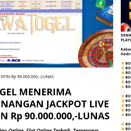
DEWA
PLAY)
Kaba
Hadi
BON
BO
BO
SPIN Rp 90.000.000,-LUNAS
BO
BO
BO
GEL MENERIMA
BO
NANGAN JACKPOT LIVE
BO
BO
BO
N Rp 90.000.000,-LUNAS
BO
BO
BO
no Online, Slot Online Terbaik, Terpercaya,