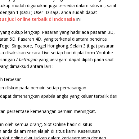
g cukup mudah digunakan juga tersedia dalam situs ini, salah
dengan 1 (satu ) User ID saja, anda sudah dapat
itus judi online terbaik di Indonesia
ini.
ang cukup lengkap. Pasaran yang hadir ada pasaran 3D,
ran 5D. Pasaran 4D, yang terkenal diantara pencinta
gel Singapore, Togel Hongkong. Selain 3 (tiga) pasaran
a disaksikan secara Live setiap hari di platform Youtube
pasangan /
bettingan
yang beragam dapat dipilih pada saat
ng dimaksud antara lain :
ah terbesar
an diskon pada pemain setiap pemasangan
 dapat dimenangkan apabila angka yang keluar terbalik dari
nkan persentase kemenangan pemain meningkat.
 oleh semua orang, Slot Online hadir di situs
nda dalam menjelajah di situs kami. Keseriusan
lot online diwujudkan dalam kerjasamanya dengan