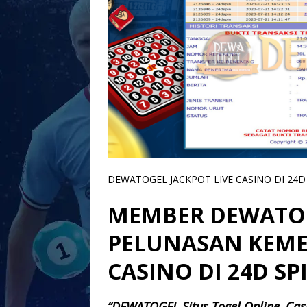
DEWATOGEL JACKPOT LIVE CASINO DI 24D 
MEMBER DEWATO
PELUNASAN KEME
CASINO DI 24D SPI
“DEWATOGEL Situs Togel Online, Casi