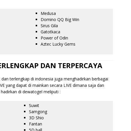
Medusa
Domino QQ Big Win
Sirus Gila
Gatotkaca
Power of Odin
Aztec Lucky Gems
TERLENGKAP DAN TERPERCAYA
k dan terlengkap di indonesia juga menghadirkan berbagai
VE yang dapat di mainkan secara LIVE dimana saja dan
hadirkan di dewatogel meliputi :
Suwit
Samgong
3D Shio
Fantan
5D ball