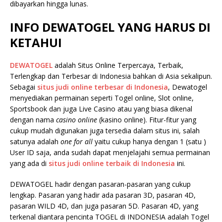
dibayarkan hingga lunas.
INFO DEWATOGEL YANG HARUS DI
KETAHUI
DEWATOGEL
adalah Situs Online Terpercaya, Terbaik,
Terlengkap dan Terbesar di Indonesia bahkan di Asia sekalipun.
Sebagai
situs judi online terbesar di Indonesia
, Dewatogel
menyediakan permainan seperti Togel online, Slot online,
Sportsbook dan juga Live Casino atau yang biasa dikenal
dengan nama
casino online
(kasino online). Fitur-fitur yang
cukup mudah digunakan juga tersedia dalam situs ini, salah
satunya adalah
one for all
yaitu cukup hanya dengan 1 (satu )
User ID saja, anda sudah dapat menjelajahi semua permainan
yang ada di
situs judi online terbaik di Indonesia
ini.
DEWATOGEL hadir dengan pasaran-pasaran yang cukup
lengkap. Pasaran yang hadir ada pasaran 3D, pasaran 4D,
pasaran WILD 4D, dan juga pasaran 5D. Pasaran 4D, yang
terkenal diantara pencinta TOGEL di INDONESIA adalah Togel