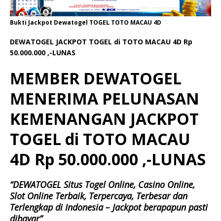
Bukti Jackpot Dewatogel TOGEL TOTO MACAU 4D
DEWATOGEL JACKPOT TOGEL di TOTO MACAU 4D Rp
50.000.000 ,-LUNAS
MEMBER DEWATOGEL
MENERIMA PELUNASAN
KEMENANGAN
JACKPOT
TOGEL di TOTO MACAU
4D Rp 50.000.000 ,-LUNAS
“DEWATOGEL Situs Togel Online, Casino Online,
Slot Online Terbaik, Terpercaya, Terbesar dan
Terlengkap di Indonesia – Jackpot berapapun pasti
dibayar”