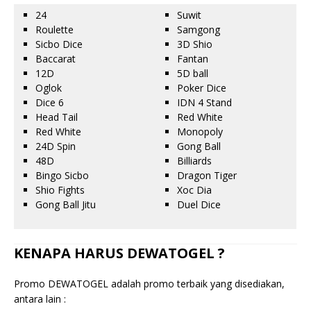
24
Suwit
Roulette
Samgong
Sicbo Dice
3D Shio
Baccarat
Fantan
12D
5D ball
Oglok
Poker Dice
Dice 6
IDN 4 Stand
Head Tail
Red White
Red White
Monopoly
24D Spin
Gong Ball
48D
Billiards
Bingo Sicbo
Dragon Tiger
Shio Fights
Xoc Dia
Gong Ball Jitu
Duel Dice
KENAPA HARUS DEWATOGEL ?
Promo DEWATOGEL adalah promo terbaik yang disediakan,
antara lain :