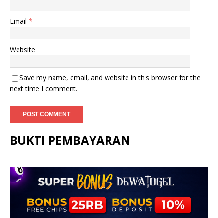
Email
*
Website
Save my name, email, and website in this browser for the
next time I comment.
BUKTI PEMBAYARAN