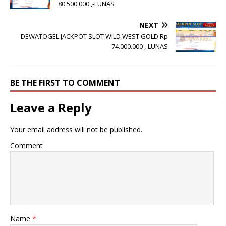
80.500.000 ,-LUNAS
NEXT
DEWATOGEL JACKPOT SLOT WILD WEST GOLD Rp
74.000.000 ,-LUNAS
BE THE FIRST TO COMMENT
Leave a Reply
Your email address will not be published.
Comment
Name
*