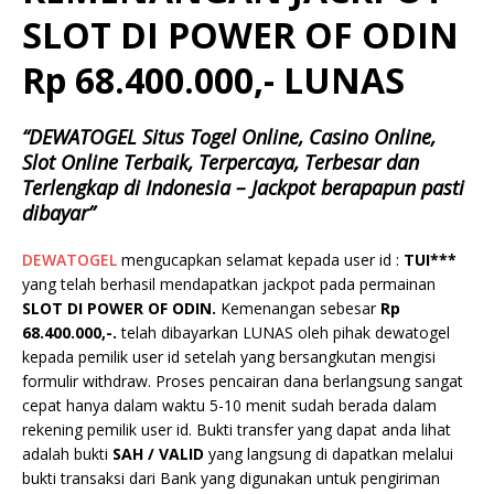
SLOT DI POWER OF ODIN
Rp 68.400.000,- LUNAS
“DEWATOGEL Situs Togel Online, Casino Online,
Slot Online Terbaik, Terpercaya, Terbesar dan
Terlengkap di Indonesia – Jackpot berapapun pasti
dibayar”
DEWATOGEL
mengucapkan selamat kepada user id :
TUI***
yang telah berhasil mendapatkan jackpot pada permainan
SLOT DI POWER OF ODIN.
Kemenangan sebesar
Rp
68.400.000,-.
telah dibayarkan LUNAS oleh pihak dewatogel
kepada pemilik user id setelah yang bersangkutan mengisi
formulir withdraw. Proses pencairan dana berlangsung sangat
cepat hanya dalam waktu 5-10 menit sudah berada dalam
rekening pemilik user id. Bukti transfer yang dapat anda lihat
adalah bukti
SAH / VALID
yang langsung di dapatkan melalui
bukti transaksi dari Bank yang digunakan untuk pengiriman