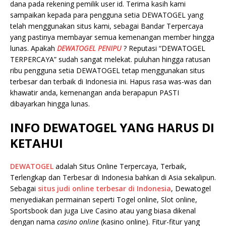
dana pada rekening pemilik user id. Terima kasih kami
sampaikan kepada para pengguna setia DEWATOGEL yang
telah menggunakan situs kami, sebagai Bandar Terpercaya
yang pastinya membayar semua kemenangan member hingga
lunas. Apakah
DEWATOGEL PENIPU
? Reputasi “DEWATOGEL
TERPERCAYA” sudah sangat melekat. puluhan hingga ratusan
ribu pengguna setia DEWATOGEL tetap menggunakan situs
terbesar dan terbaik di Indonesia ini. Hapus rasa was-was dan
khawatir anda, kemenangan anda berapapun PASTI
dibayarkan hingga lunas.
INFO DEWATOGEL YANG HARUS DI
KETAHUI
DEWATOGEL
adalah Situs Online Terpercaya, Terbaik,
Terlengkap dan Terbesar di Indonesia bahkan di Asia sekalipun.
Sebagai
situs jud
i
online terbesar di Indonesia
, Dewatogel
menyediakan permainan seperti Togel online, Slot online,
Sportsbook dan juga Live Casino atau yang biasa dikenal
dengan nama
casino online
(kasino online). Fitur-fitur yang