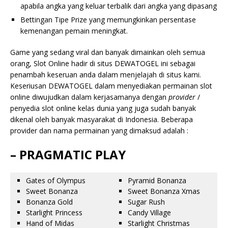
apabila angka yang keluar terbalik dari angka yang dipasang
Bettingan Tipe Prize yang memungkinkan persentase
kemenangan pemain meningkat.
Game yang sedang viral dan banyak dimainkan oleh semua
orang, Slot Online hadir di situs DEWATOGEL ini sebagai
penambah keseruan anda dalam menjelajah di situs kami.
Keseriusan DEWATOGEL dalam menyediakan permainan slot
online diwujudkan dalam kerjasamanya dengan
provider
/
penyedia slot online kelas dunia yang juga sudah banyak
dikenal oleh banyak masyarakat di Indonesia. Beberapa
provider dan nama permainan yang dimaksud adalah :
– PRAGMATIC PLAY
Gates of Olympus
Pyramid Bonanza
Sweet Bonanza
Sweet Bonanza Xmas
Bonanza Gold
Sugar Rush
Starlight Princess
Candy Village
Hand of Midas
Starlight Christmas