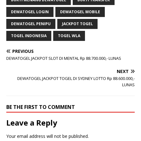
DEWATOGEL LOGIN
DEWATOGEL MOBILE
DEWATOGEL PENIPU
JACKPOT TOGEL
TOGEL INDONESIA
TOGEL WLA
PREVIOUS
DEWATOGEL JACKPOT SLOT DI MENTAL Rp 88.700.000,- LUNAS
NEXT
DEWATOGEL JACKPOT TOGEL DI SYDNEY LOTTO Rp 88.600.000,-
LUNAS
BE THE FIRST TO COMMENT
Leave a Reply
Your email address will not be published.