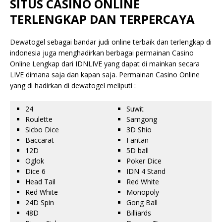
SITUS CASINO ONLINE
TERLENGKAP DAN TERPERCAYA
Dewatogel sebagai bandar judi online terbaik dan terlengkap di
indonesia juga menghadirkan berbagai permainan Casino
Online Lengkap dari IDNLIVE yang dapat di mainkan secara
LIVE dimana saja dan kapan saja. Permainan Casino Online
yang di hadirkan di dewatogel meliputi :
24
Suwit
Roulette
Samgong
Sicbo Dice
3D Shio
Baccarat
Fantan
12D
5D ball
Oglok
Poker Dice
Dice 6
IDN 4 Stand
Head Tail
Red White
Red White
Monopoly
24D Spin
Gong Ball
48D
Billiards