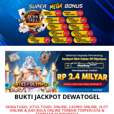
BUKTI JACKPOT DEWATOGEL
DEWATOGEL SITUS TOGEL ONLINE, CASINO ONLINE, SLOT
ONLINE & JUDI BOLA ONLINE TERBAIK TERPERCAYA &
TERBESAR DI INDONESIA