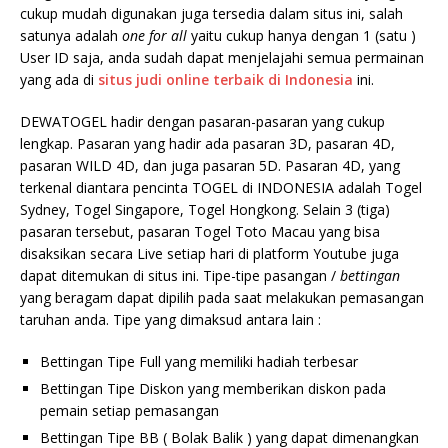
cukup mudah digunakan juga tersedia dalam situs ini, salah
satunya adalah
one for all
yaitu cukup hanya dengan 1 (satu )
User ID saja, anda sudah dapat menjelajahi semua permainan
yang ada di
situs judi
online terbaik di Indonesia
ini.
DEWATOGEL hadir dengan pasaran-pasaran yang cukup
lengkap. Pasaran yang hadir ada pasaran 3D, pasaran 4D,
pasaran WILD 4D, dan juga pasaran 5D. Pasaran 4D, yang
terkenal diantara pencinta TOGEL di INDONESIA adalah Togel
Sydney, Togel Singapore, Togel Hongkong. Selain 3 (tiga)
pasaran tersebut, pasaran Togel Toto Macau yang bisa
disaksikan secara Live setiap hari di platform Youtube juga
dapat ditemukan di situs ini. Tipe-tipe pasangan /
bettingan
yang beragam dapat dipilih pada saat melakukan pemasangan
taruhan anda. Tipe yang dimaksud antara lain :
Bettingan Tipe Full yang memiliki hadiah terbesar
Bettingan Tipe Diskon yang memberikan diskon pada
pemain setiap pemasangan
Bettingan Tipe BB ( Bolak Balik ) yang dapat dimenangkan