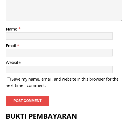
Name
*
Email
*
Website
Save my name, email, and website in this browser for the
next time I comment.
BUKTI PEMBAYARAN