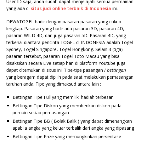
User ID saja, anda sudah dapat menjelajahi semua permainan
yang ada di
situs judi
online terbaik di Indonesia
ini.
DEWATOGEL hadir dengan pasaran-pasaran yang cukup
lengkap. Pasaran yang hadir ada pasaran 3D, pasaran 4D,
pasaran WILD 4D, dan juga pasaran 5D. Pasaran 4D, yang
terkenal diantara pencinta TOGEL di INDONESIA adalah Togel
Sydney, Togel Singapore, Togel Hongkong. Selain 3 (tiga)
pasaran tersebut, pasaran Togel Toto Macau yang bisa
disaksikan secara Live setiap hari di platform Youtube juga
dapat ditemukan di situs ini. Tipe-tipe pasangan /
bettingan
yang beragam dapat dipilih pada saat melakukan pemasangan
taruhan anda. Tipe yang dimaksud antara lain :
Bettingan Tipe Full yang memiliki hadiah terbesar
Bettingan Tipe Diskon yang memberikan diskon pada
pemain setiap pemasangan
Bettingan Tipe BB ( Bolak Balik ) yang dapat dimenangkan
apabila angka yang keluar terbalik dari angka yang dipasang
Bettingan Tipe Prize yang memungkinkan persentase