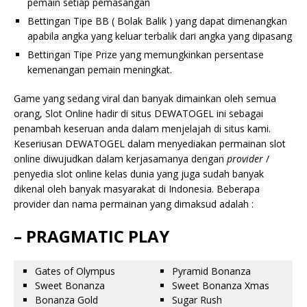
pemain setiap pemasangan
Bettingan Tipe BB ( Bolak Balik ) yang dapat dimenangkan
apabila angka yang keluar terbalik dari angka yang dipasang
Bettingan Tipe Prize yang memungkinkan persentase
kemenangan pemain meningkat.
Game yang sedang viral dan banyak dimainkan oleh semua
orang, Slot Online hadir di situs DEWATOGEL ini sebagai
penambah keseruan anda dalam menjelajah di situs kami.
Keseriusan DEWATOGEL dalam menyediakan permainan slot
online diwujudkan dalam kerjasamanya dengan
provider
/
penyedia slot online kelas dunia yang juga sudah banyak
dikenal oleh banyak masyarakat di Indonesia. Beberapa
provider dan nama permainan yang dimaksud adalah :
– PRAGMATIC PLAY
Gates of Olympus
Pyramid Bonanza
Sweet Bonanza
Sweet Bonanza Xmas
Bonanza Gold
Sugar Rush