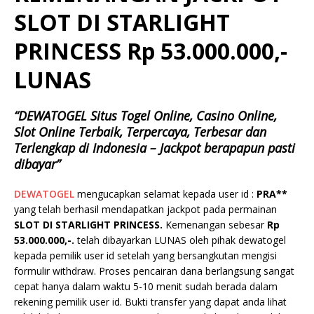
SLOT DI STARLIGHT
PRINCESS Rp 53.000.000,-
LUNAS
“DEWATOGEL Situs Togel Online, Casino Online,
Slot Online Terbaik, Terpercaya, Terbesar dan
Terlengkap di Indonesia – Jackpot berapapun pasti
dibayar”
DEWATOGEL
mengucapkan selamat kepada user id :
PRA**
yang telah berhasil mendapatkan jackpot pada permainan
SLOT DI STARLIGHT PRINCESS.
Kemenangan sebesar
Rp
53.000.000
,-.
telah dibayarkan LUNAS oleh pihak dewatogel
kepada pemilik user id setelah yang bersangkutan mengisi
formulir withdraw. Proses pencairan dana berlangsung sangat
cepat hanya dalam waktu 5-10 menit sudah berada dalam
rekening pemilik user id. Bukti transfer yang dapat anda lihat