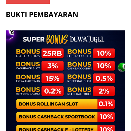
BUKTI PEMBAYARAN