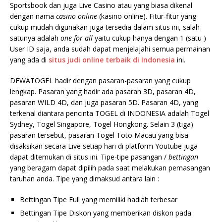
Sportsbook dan juga Live Casino atau yang biasa dikenal
dengan nama
casino online
(kasino online). Fitur-fitur yang
cukup mudah digunakan juga tersedia dalam situs ini, salah
satunya adalah
one for all
yaitu cukup hanya dengan 1 (satu )
User ID saja, anda sudah dapat menjelajahi semua permainan
yang ada di
situs judi
online terbaik di Indonesia
ini.
DEWATOGEL hadir dengan pasaran-pasaran yang cukup
lengkap. Pasaran yang hadir ada pasaran 3D, pasaran 4D,
pasaran WILD 4D, dan juga pasaran 5D. Pasaran 4D, yang
terkenal diantara pencinta TOGEL di INDONESIA adalah Togel
Sydney, Togel Singapore, Togel Hongkong. Selain 3 (tiga)
pasaran tersebut, pasaran Togel Toto Macau yang bisa
disaksikan secara Live setiap hari di platform Youtube juga
dapat ditemukan di situs ini. Tipe-tipe pasangan /
bettingan
yang beragam dapat dipilih pada saat melakukan pemasangan
taruhan anda. Tipe yang dimaksud antara lain :
Bettingan Tipe Full yang memiliki hadiah terbesar
Bettingan Tipe Diskon yang memberikan diskon pada