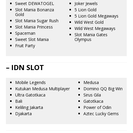
Sweet DEWATOGEL
Joker Jewels
Slot Mania Bonanza
5 Lion Gold
Gold
5 Lion Gold Megaways
Slot Mania Sugar Rush
Wild West Gold
Slot Mania Princess
Wild West Megaways
Spaceman
Slot Mania Gates
Sweet Slot Mania
Olympus
Fruit Party
– IDN SLOT
Mobile Legends
Medusa
Kutukan Medusa Multiplayer
Domino QQ Big Win
Ultra Gatotkaca
Sirus Gila
Bali
Gatotkaca
Keliling Jakarta
Power of Odin
Djakarta
Aztec Lucky Gems