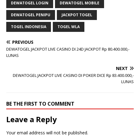
DEWATOGEL LOGIN
DEWATOGEL MOBILE
DEWATOGEL PENIPU
JACKPOT TOGEL
TOGEL INDONESIA
TOGEL WLA
PREVIOUS
DEWATOGEL JACKPOT LIVE CASINO DI 24D JACKPOT Rp 80.400.000,-
LUNAS
NEXT
DEWATOGEL JACKPOT LIVE CASINO DI POKER DICE Rp 83.400.000,-
LUNAS
BE THE FIRST TO COMMENT
Leave a Reply
Your email address will not be published.