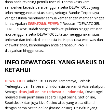
dana pada rekening pemilik user id. Terima kasih kami
sampaikan kepada para pengguna setia DEWATOGEL yang
telah menggunakan situs kami, sebagai Bandar Terpercaya
yang pastinya membayar semua kemenangan member hingga
lunas. Apakah
DEWATOGEL PENIPU
? Reputasi “DEWATOGEL
TERPERCAYA” sudah sangat melekat. puluhan hingga ratusan
ribu pengguna setia DEWATOGEL tetap menggunakan situs
terbesar dan terbaik di Indonesia ini. Hapus rasa was-was dan
khawatir anda, kemenangan anda berapapun PASTI
dibayarkan hingga lunas.
INFO DEWATOGEL YANG HARUS DI
KETAHUI
DEWATOGEL
adalah Situs Online Terpercaya, Terbaik,
Terlengkap dan Terbesar di Indonesia bahkan di Asia sekalipun.
Sebagai
situs judi online terbesar di Indonesia
, Dewatogel
menyediakan permainan seperti Togel online, Slot online,
Sportsbook dan juga Live Casino atau yang biasa dikenal
dengan nama
casino online
(kasino online). Fitur-fitur yang