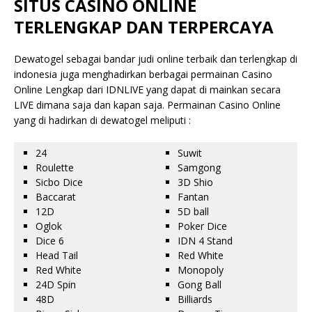
SITUS CASINO ONLINE
TERLENGKAP DAN TERPERCAYA
Dewatogel sebagai bandar judi online terbaik dan terlengkap di
indonesia juga menghadirkan berbagai permainan Casino
Online Lengkap dari IDNLIVE yang dapat di mainkan secara
LIVE dimana saja dan kapan saja. Permainan Casino Online
yang di hadirkan di dewatogel meliputi :
24
Suwit
Roulette
Samgong
Sicbo Dice
3D Shio
Baccarat
Fantan
12D
5D ball
Oglok
Poker Dice
Dice 6
IDN 4 Stand
Head Tail
Red White
Red White
Monopoly
24D Spin
Gong Ball
48D
Billiards