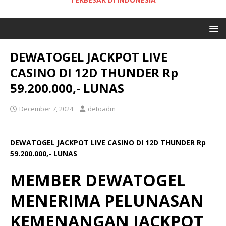
DEWATOGEL JACKPOT LIVE
CASINO DI 12D THUNDER Rp
59.200.000,- LUNAS
December 7, 2024
detoadm
DEWATOGEL JACKPOT LIVE CASINO DI 12D THUNDER Rp
59.200.000,- LUNAS
MEMBER DEWATOGEL
MENERIMA PELUNASAN
KEMENANGAN JACKPOT