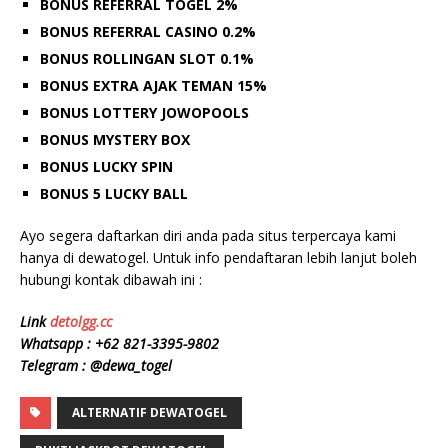
BONUS REFERRAL TOGEL 2%
BONUS REFERRAL CASINO 0.2%
BONUS ROLLINGAN SLOT 0.1%
BONUS EXTRA AJAK TEMAN 15%
BONUS LOTTERY JOWOPOOLS
BONUS MYSTERY BOX
BONUS LUCKY SPIN
BONUS 5 LUCKY BALL
Ayo segera daftarkan diri anda pada situs terpercaya kami
hanya di dewatogel. Untuk info pendaftaran lebih lanjut boleh
hubungi kontak dibawah ini :
Link
detolgg.cc
Whatsapp :
+62 8
21-3395-9802
Telegram : @dewa_togel
ALTERNATIF DEWATOGEL