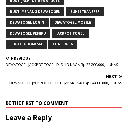
BUKTI JACKPOT DEWATOGEL
BUKTI MENANG DEWATOGEL
BUKTI TRANSFER
DEWATOGEL LOGIN
DEWATOGEL MOBILE
DEWATOGEL PENIPU
JACKPOT TOGEL
TOGEL INDONESIA
TOGEL WLA
PREVIOUS
DEWATOGEL JACKPOT TOGEL DI SHIO NAGA Rp 77.200.000,- LUNAS
NEXT
DEWATOGEL JACKPOT TOGEL DI JAKARTA 4D Rp 84.600.000,- LUNAS
BE THE FIRST TO COMMENT
Leave a Reply