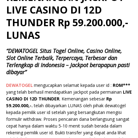
LIVE CASINO DI 12D
THUNDER Rp 59.200.000,-
LUNAS
“DEWATOGEL Situs Togel Online, Casino Online,
Slot Online Terbaik, Terpercaya, Terbesar dan
Terlengkap di Indonesia – Jackpot berapapun pasti
dibayar”
DEWATOGEL
mengucapkan selamat kepada user id :
ROM***
yang telah berhasil mendapatkan jackpot pada permainan
LIVE
CASINO DI 12D THUNDER
. Kemenangan sebesar
Rp
59.200.000,-.
telah dibayarkan LUNAS oleh pihak dewatogel
kepada pemilik user id setelah yang bersangkutan mengisi
formulir withdraw. Proses pencairan dana berlangsung sangat
cepat hanya dalam waktu 5-10 menit sudah berada dalam
rekening pemilik user id. Bukti transfer yang dapat anda lihat