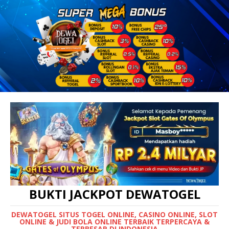
BUKTI JACKPOT DEWATOGEL
DEWATOGEL SITUS TOGEL ONLINE, CASINO ONLINE, SLOT
ONLINE & JUDI BOLA ONLINE TERBAIK TERPERCAYA &
TERBESAR DI INDONESIA