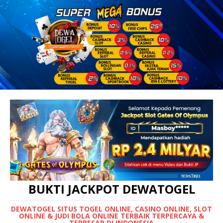
BUKTI JACKPOT DEWATOGEL
DEWATOGEL SITUS TOGEL ONLINE, CASINO ONLINE, SLOT
ONLINE & JUDI BOLA ONLINE TERBAIK TERPERCAYA &
TERBESAR DI INDONESIA