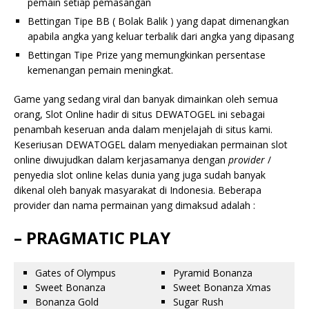
pemain setiap pemasangan
Bettingan Tipe BB ( Bolak Balik ) yang dapat dimenangkan
apabila angka yang keluar terbalik dari angka yang dipasang
Bettingan Tipe Prize yang memungkinkan persentase
kemenangan pemain meningkat.
Game yang sedang viral dan banyak dimainkan oleh semua
orang, Slot Online hadir di situs DEWATOGEL ini sebagai
penambah keseruan anda dalam menjelajah di situs kami.
Keseriusan DEWATOGEL dalam menyediakan permainan slot
online diwujudkan dalam kerjasamanya dengan
provider
/
penyedia slot online kelas dunia yang juga sudah banyak
dikenal oleh banyak masyarakat di Indonesia. Beberapa
provider dan nama permainan yang dimaksud adalah :
– PRAGMATIC PLAY
Gates of Olympus
Pyramid Bonanza
Sweet Bonanza
Sweet Bonanza Xmas
Bonanza Gold
Sugar Rush