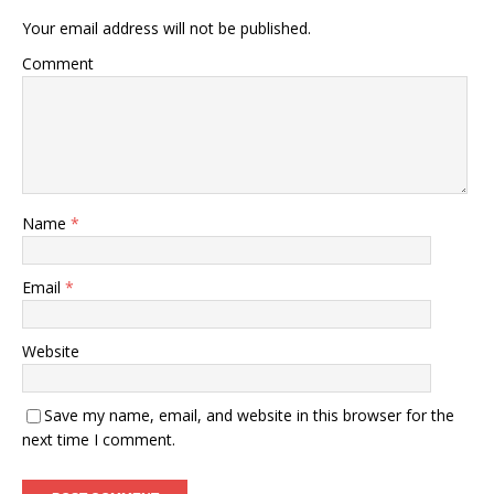
Your email address will not be published.
Comment
Name
*
Email
*
Website
Save my name, email, and website in this browser for the
next time I comment.