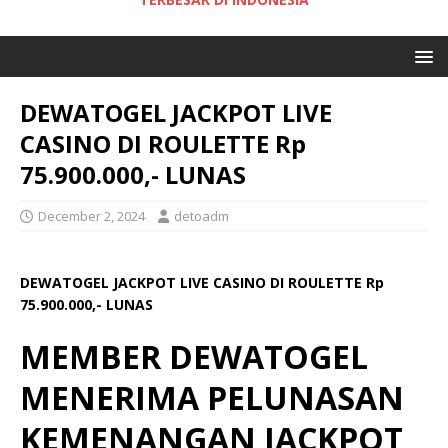
DEWATOGEL JACKPOT LIVE
CASINO DI ROULETTE Rp
75.900.000,- LUNAS
December 2, 2024
detoadm
DEWATOGEL JACKPOT LIVE CASINO DI ROULETTE Rp
75.900.000,- LUNAS
MEMBER DEWATOGEL
MENERIMA PELUNASAN
KEMENANGAN JACKPOT