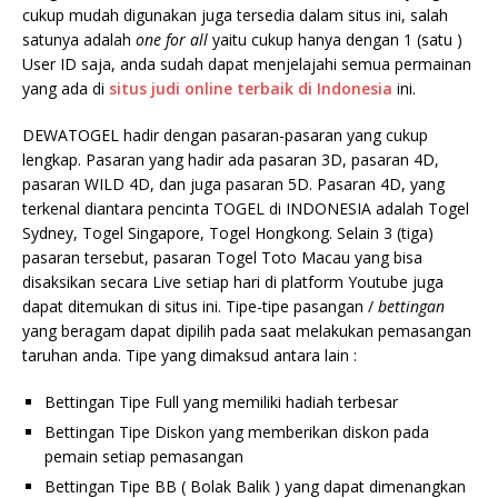
cukup mudah digunakan juga tersedia dalam situs ini, salah
satunya adalah
one for all
yaitu cukup hanya dengan 1 (satu )
User ID saja, anda sudah dapat menjelajahi semua permainan
yang ada di
situs judi online terbaik di Indonesia
ini.
DEWATOGEL hadir dengan pasaran-pasaran yang cukup
lengkap. Pasaran yang hadir ada pasaran 3D, pasaran 4D,
pasaran WILD 4D, dan juga pasaran 5D. Pasaran 4D, yang
terkenal diantara pencinta TOGEL di INDONESIA adalah Togel
Sydney, Togel Singapore, Togel Hongkong. Selain 3 (tiga)
pasaran tersebut, pasaran Togel Toto Macau yang bisa
disaksikan secara Live setiap hari di platform Youtube juga
dapat ditemukan di situs ini. Tipe-tipe pasangan /
bettingan
yang beragam dapat dipilih pada saat melakukan pemasangan
taruhan anda. Tipe yang dimaksud antara lain :
Bettingan Tipe Full yang memiliki hadiah terbesar
Bettingan Tipe Diskon yang memberikan diskon pada
pemain setiap pemasangan
Bettingan Tipe BB ( Bolak Balik ) yang dapat dimenangkan