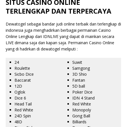
SITUS CASINO ONLINE
TERLENGKAP DAN TERPERCAYA
Dewatogel sebagai bandar judi online terbaik dan terlengkap di
indonesia juga menghadirkan berbagai permainan Casino
Online Lengkap dari IDNLIVE yang dapat di mainkan secara
LIVE dimana saja dan kapan saja. Permainan Casino Online
yang di hadirkan di dewatogel meliputi :
24
Suwit
Roulette
Samgong
Sicbo Dice
3D Shio
Baccarat
Fantan
12D
5D ball
Oglok
Poker Dice
Dice 6
IDN 4 Stand
Head Tail
Red White
Red White
Monopoly
24D Spin
Gong Ball
48D
Billiards