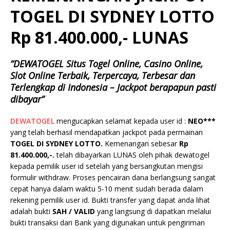
TOGEL DI SYDNEY LOTTO
Rp 81.400.000,- LUNAS
“DEWATOGEL Situs Togel Online, Casino Online,
Slot Online Terbaik, Terpercaya, Terbesar dan
Terlengkap di Indonesia – Jackpot berapapun pasti
dibayar”
DEWATOGEL
mengucapkan selamat kepada user id :
NEO***
yang telah berhasil mendapatkan jackpot pada permainan
TOGEL DI SYDNEY LOTTO.
Kemenangan sebesar
Rp
81.400.000,-.
telah dibayarkan LUNAS oleh pihak dewatogel
kepada pemilik user id setelah yang bersangkutan mengisi
formulir withdraw. Proses pencairan dana berlangsung sangat
cepat hanya dalam waktu 5-10 menit sudah berada dalam
rekening pemilik user id. Bukti transfer yang dapat anda lihat
adalah bukti
SAH / VALID
yang langsung di dapatkan melalui
bukti transaksi dari Bank yang digunakan untuk pengiriman