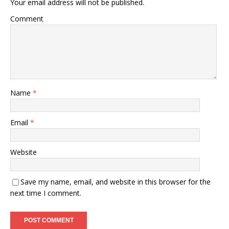
Your email address will not be published.
Comment
Name
*
Email
*
Website
Save my name, email, and website in this browser for the
next time I comment.