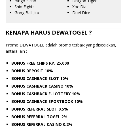
Bingo Sicbo
Dragon Tiger
Shio Fights
Xoc Dia
Gong Ball Jitu
Duel Dice
KENAPA HARUS DEWATOGEL ?
Promo DEWATOGEL adalah promo terbaik yang disediakan,
antara lain :
BONUS FREE CHIPS RP. 25,000
BONUS DEPOSIT 10%
BONUS CASHBACK SLOT 10%
BONUS CASHBACK CASINO 10%
BONUS CASHBACK E-LOTTERY 10%
BONUS CASHBACK SPORTBOOK 10%
BONUS REFERRAL SLOT 0.5%
BONUS REFERRAL TOGEL 2%
BONUS REFERRAL CASINO 0.2%