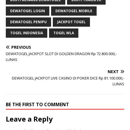
DEWATOGEL LOGIN
DEWATOGEL MOBILE
DEWATOGEL PENIPU
JACKPOT TOGEL
TOGEL INDONESIA
TOGEL WLA
PREVIOUS
DEWATOGEL JACKPOT SLOT DI GOLDEN DRAGON Rp 72.800.000,-
LUNAS
NEXT
DEWATOGEL JACKPOT LIVE CASINO DI POKER DICE Rp 81.100.000,-
LUNAS
BE THE FIRST TO COMMENT
Leave a Reply