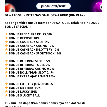
DEWATOGEL - INTERNASIONAL DEWA GRUP (IDN PLAY)
Kabar gembira untuk member DEWATOGEL telah Hadir
BONUS-
BONUS SPECIAL
!!!
BONUS FREE CHIPS RP. 25,000
BONUS DEPOSIT 10%
BONUS CASHBACK SLOT 3%
BONUS CASHBACK CASINO 10%
BONUS CASHBACK E-LOTTERY 10%
BONUS CASHBACK SPORTBOOK 10%
BONUS REFERRAL SLOT 0.5%
BONUS REFERRAL TOGEL 2%
BONUS REFERRAL CASINO 0.2%
BONUS ROLLINGAN SLOT 0.1%
BONUS EXTRA AJAK TEMAN 15%
BONUS LOTTERY JOWOPOOLS
BONUS MYSTERY BOX
BONUS LUCKY SPIN
BONUS 5 LUCKY BALL
Yuk buruan dapatkan bonus bonus nya dan daftar di
DEWATOGEL