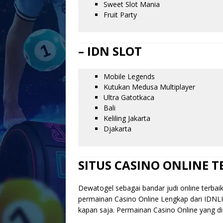
Sweet Slot Mania
Fruit Party
– IDN SLOT
Mobile Legends
Kutukan Medusa Multiplayer
Ultra Gatotkaca
Bali
Keliling Jakarta
Djakarta
SITUS CASINO ONLINE 
Dewatogel sebagai bandar judi online terbai
permainan Casino Online Lengkap dari IDNLI
kapan saja. Permainan Casino Online yang di 