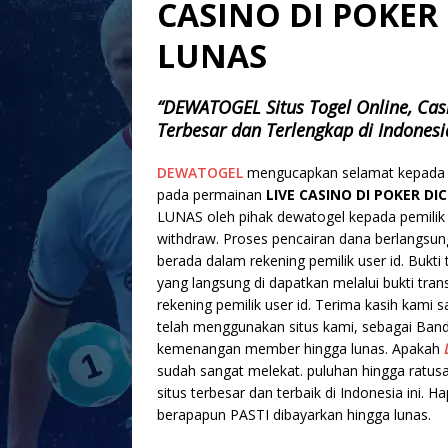
CASINO DI POKER D
LUNAS
“DEWATOGEL Situs Togel Online, Casi
Terbesar dan Terlengkap di Indonesi
DEWATOGEL
mengucapkan selamat kepada u
pada permainan
LIVE CASINO DI POKER DIC
LUNAS oleh pihak dewatogel kepada pemilik u
withdraw. Proses pencairan dana berlangsu
berada dalam rekening pemilik user id. Bukti 
yang langsung di dapatkan melalui bukti tra
rekening pemilik user id. Terima kasih ka
telah menggunakan situs kami, sebagai Ba
kemenangan member hingga lunas. Apakah
sudah sangat melekat. puluhan hingga rat
situs terbesar dan terbaik di Indonesia ini
berapapun PASTI dibayarkan hingga lunas.