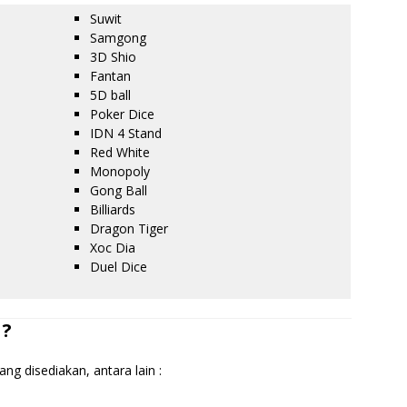
Suwit
Samgong
3D Shio
Fantan
5D ball
Poker Dice
IDN 4 Stand
Red White
Monopoly
Gong Ball
Billiards
Dragon Tiger
Xoc Dia
Duel Dice
 ?
 disediakan, antara lain :