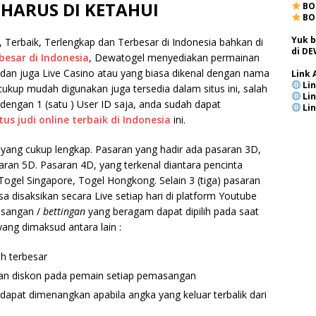
HARUS DI KETAHUI
BO
BO
Yuk b
, Terbaik, Terlengkap dan Terbesar di Indonesia bahkan di
di D
besar di Indonesia
, Dewatogel menyediakan permainan
k dan juga Live Casino atau yang biasa dikenal dengan nama
Link 
Lin
g cukup mudah digunakan juga tersedia dalam situs ini, salah
Lin
dengan 1 (satu ) User ID saja, anda sudah dapat
Lin
itus judi online terbaik di Indonesia
ini.
ang cukup lengkap. Pasaran yang hadir ada pasaran 3D,
ran 5D. Pasaran 4D, yang terkenal diantara pencinta
gel Singapore, Togel Hongkong. Selain 3 (tiga) pasaran
a disaksikan secara Live setiap hari di platform Youtube
pasangan /
bettingan
yang beragam dapat dipilih pada saat
ng dimaksud antara lain :
ah terbesar
an diskon pada pemain setiap pemasangan
 dapat dimenangkan apabila angka yang keluar terbalik dari