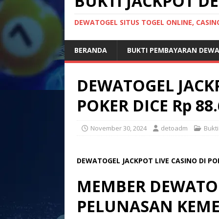
BUKTI JACKPOT D
DEWATOGEL SITUS TOGEL ONLINE, CASINO
BERANDA
BUKTI PEMBAYARAN DEW
DEWATOGEL JACKP
POKER DICE Rp 88.
November 30, 2024
detoadm
Bukt
DEWATOGEL JACKPOT LIVE CASINO DI POKE
MEMBER DEWATO
PELUNASAN KEME