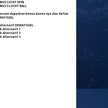
NUS LUCKY SPIN
NUS 5 LUCKY BALL
uruan dapatkan bonus bonus nya dan daftar
EWATOGEL
Alternatif
DEWATOGEL
:
k Alternatif 1
k Alternatif 2
k Alternatif 3