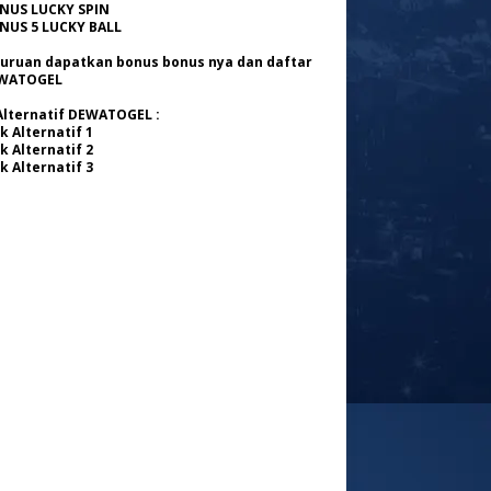
NUS LUCKY SPIN
NUS 5 LUCKY BALL
uruan dapatkan bonus bonus nya dan daftar
EWATOGEL
Alternatif
DEWATOGEL
:
k Alternatif 1
k Alternatif 2
k Alternatif 3