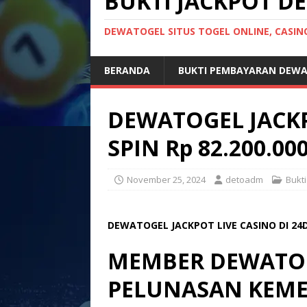
BUKTI JACKPOT D
DEWATOGEL SITUS TOGEL ONLINE, CASINO
BERANDA
BUKTI PEMBAYARAN DEW
DEWATOGEL JACKP
SPIN Rp 82.200.00
November 25, 2024
detoadm
Bukt
DEWATOGEL JACKPOT LIVE CASINO DI 24D 
MEMBER DEWATO
PELUNASAN KEME