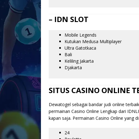
– IDN SLOT
Mobile Legends
Kutukan Medusa Multiplayer
Ultra Gatotkaca
Bali
Keliling Jakarta
Djakarta
SITUS CASINO ONLINE 
Dewatogel sebagai bandar judi online terbai
permainan Casino Online Lengkap dari IDNLI
kapan saja. Permainan Casino Online yang di 
24