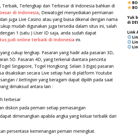
BO
, Terbaik, Terlengkap dan Terbesar di Indonesia bahkan di
BO
besar di Indonesia
, Dewatogel menyediakan permainan
Yuk b
k dan juga Live Casino atau yang biasa dikenal dengan nama
di D
g cukup mudah digunakan juga tersedia dalam situs ini, salah
Link 
dengan 1 (satu ) User ID saja, anda sudah dapat
Lin
itus judi online terbaik di Indonesia
ini.
Lin
Lin
ang cukup lengkap. Pasaran yang hadir ada pasaran 3D,
ran 5D. Pasaran 4D, yang terkenal diantara pencinta
gel Singapore, Togel Hongkong. Selain 3 (tiga) pasaran
a disaksikan secara Live setiap hari di platform Youtube
pasangan /
bettingan
yang beragam dapat dipilih pada saat
ng dimaksud antara lain :
ah terbesar
an diskon pada pemain setiap pemasangan
 dapat dimenangkan apabila angka yang keluar terbalik dari
nkan persentase kemenangan pemain meningkat.