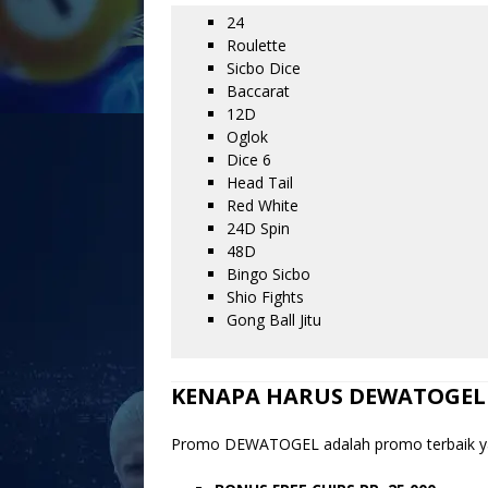
24
Roulette
Sicbo Dice
Baccarat
12D
Oglok
Dice 6
Head Tail
Red White
24D Spin
48D
Bingo Sicbo
Shio Fights
Gong Ball Jitu
KENAPA HARUS DEWATOGEL
Promo DEWATOGEL adalah promo terbaik yang