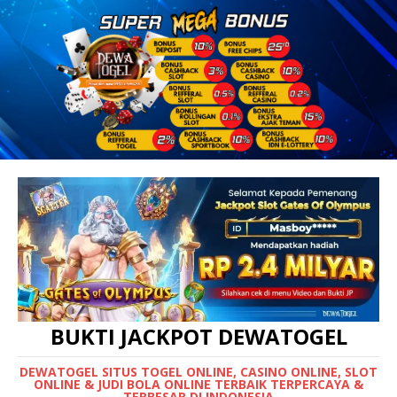
BUKTI JACKPOT DEWATOGEL
DEWATOGEL SITUS TOGEL ONLINE, CASINO ONLINE, SLOT
ONLINE & JUDI BOLA ONLINE TERBAIK TERPERCAYA &
TERBESAR DI INDONESIA