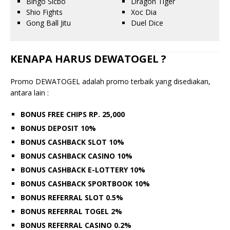
Bingo Sicbo
Dragon Tiger
Shio Fights
Xoc Dia
Gong Ball Jitu
Duel Dice
KENAPA HARUS DEWATOGEL ?
Promo DEWATOGEL adalah promo terbaik yang disediakan,
antara lain :
BONUS FREE CHIPS RP. 25,000
BONUS DEPOSIT 10%
BONUS CASHBACK SLOT 10%
BONUS CASHBACK CASINO 10%
BONUS CASHBACK E-LOTTERY 10%
BONUS CASHBACK SPORTBOOK 10%
BONUS REFERRAL SLOT 0.5%
BONUS REFERRAL TOGEL 2%
BONUS REFERRAL CASINO 0.2%