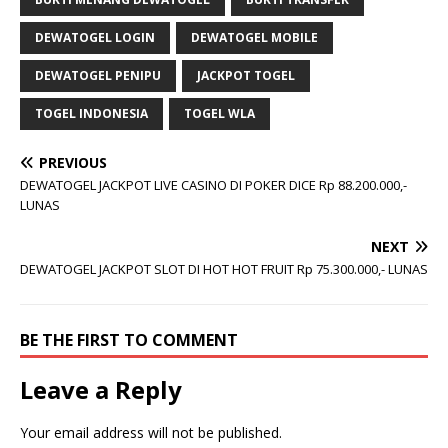
DEWATOGEL LOGIN
DEWATOGEL MOBILE
DEWATOGEL PENIPU
JACKPOT TOGEL
TOGEL INDONESIA
TOGEL WLA
PREVIOUS
DEWATOGEL JACKPOT LIVE CASINO DI POKER DICE Rp 88.200.000,-
LUNAS
NEXT
DEWATOGEL JACKPOT SLOT DI HOT HOT FRUIT Rp 75.300.000,- LUNAS
BE THE FIRST TO COMMENT
Leave a Reply
Your email address will not be published.