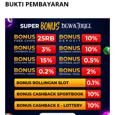
BUKTI PEMBAYARAN