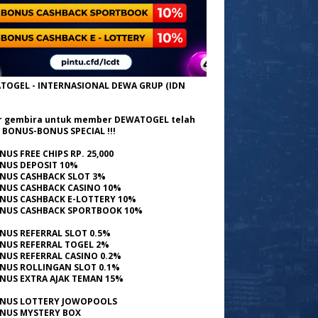
TOGEL - INTERNASIONAL DEWA GRUP (IDN
r gembira untuk member DEWATOGEL telah
r
BONUS-BONUS SPECIAL
!!!
US FREE CHIPS RP. 25,000
NUS DEPOSIT 10%
NUS CASHBACK SLOT 3%
NUS CASHBACK CASINO 10%
NUS CASHBACK E-LOTTERY 10%
NUS CASHBACK SPORTBOOK 10%
NUS REFERRAL SLOT 0.5%
NUS REFERRAL TOGEL 2%
NUS REFERRAL CASINO 0.2%
NUS ROLLINGAN SLOT 0.1%
NUS EXTRA AJAK TEMAN 15%
NUS LOTTERY JOWOPOOLS
NUS MYSTERY BOX