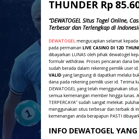
THUNDER Rp 85.60
“DEWATOGEL Situs Togel Online, Casi
Terbesar dan Terlengkap di Indonesi
DEWATOGEL
mengucapkan selamat kepada u
pada permainan
LIVE CASINO DI 12D THUN
dibayarkan LUNAS oleh pihak dewatogel kepa
formulir withdraw. Proses pencairan dana b
sudah berada dalam rekening pemilik user id.
VALID
yang langsung di dapatkan melalui buk
dana pada rekening pemilik user id. Terima 
DEWATOGEL yang telah menggunakan situs k
semua kemenangan member hingga lunas. 
TERPERCAYA” sudah sangat melekat. puluha
menggunakan situs terbesar dan terbaik di I
kemenangan anda berapapun PASTI dibayark
INFO DEWATOGEL YANG 