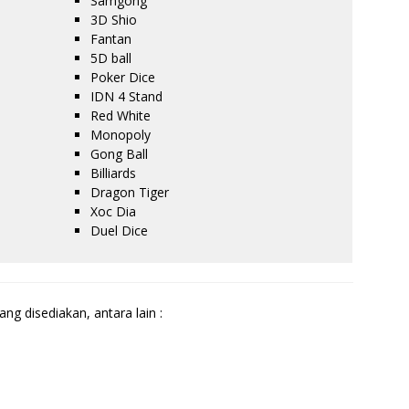
Samgong
3D Shio
Fantan
5D ball
Poker Dice
IDN 4 Stand
Red White
Monopoly
Gong Ball
Billiards
Dragon Tiger
Xoc Dia
Duel Dice
 disediakan, antara lain :