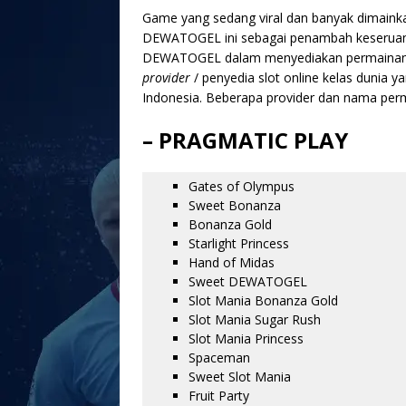
Game yang sedang viral dan banyak dimainkan
DEWATOGEL ini sebagai penambah keseruan a
DEWATOGEL dalam menyediakan permainan s
provider
/ penyedia slot online kelas dunia 
Indonesia. Beberapa provider dan nama per
– PRAGMATIC PLAY
Gates of Olympus
Sweet Bonanza
Bonanza Gold
Starlight Princess
Hand of Midas
Sweet DEWATOGEL
Slot Mania Bonanza Gold
Slot Mania Sugar Rush
Slot Mania Princess
Spaceman
Sweet Slot Mania
Fruit Party