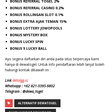
BONUS REFERRAL TOGEL 2%
BONUS REFERRAL CASINO 0.2%
BONUS ROLLINGAN SLOT 0.1%
BONUS EXTRA AJAK TEMAN 15%
BONUS LOTTERY JOWOPOOLS
BONUS MYSTERY BOX
BONUS LUCKY SPIN
BONUS 5 LUCKY BALL
Ayo segera daftarkan diri anda pada situs terpercaya kami
hanya di dewatogel. Untuk info pendaftaran lebih lanjut boleh
hubungi kontak dibawah ini :
Link
detolgg.cc
Whatsapp :
+62 8
21-3395-9802
Telegram : @dewa_togel
ALTERNATIF DEWATOGEL