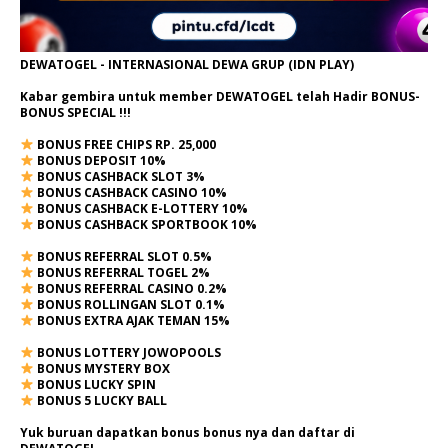
DEWATOGEL - INTERNASIONAL DEWA GRUP (IDN PLAY)
Kabar gembira untuk member DEWATOGEL telah Hadir
BONUS-
BONUS SPECIAL
!!!
BONUS FREE CHIPS RP. 25,000
BONUS DEPOSIT 10%
BONUS CASHBACK SLOT 3%
BONUS CASHBACK CASINO 10%
BONUS CASHBACK E-LOTTERY 10%
BONUS CASHBACK SPORTBOOK 10%
BONUS REFERRAL SLOT 0.5%
BONUS REFERRAL TOGEL 2%
BONUS REFERRAL CASINO 0.2%
BONUS ROLLINGAN SLOT 0.1%
BONUS EXTRA AJAK TEMAN 15%
BONUS LOTTERY JOWOPOOLS
BONUS MYSTERY BOX
BONUS LUCKY SPIN
BONUS 5 LUCKY BALL
Yuk buruan dapatkan bonus bonus nya dan daftar di