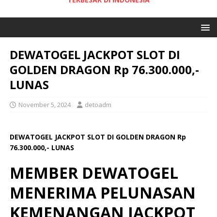
DEWATOGEL JACKPOT SLOT DI
GOLDEN DRAGON Rp 76.300.000,-
LUNAS
November 5, 2024
detoadm
DEWATOGEL JACKPOT SLOT DI GOLDEN DRAGON Rp
76.300.000,- LUNAS
MEMBER DEWATOGEL
MENERIMA PELUNASAN
KEMENANGAN JACKPOT