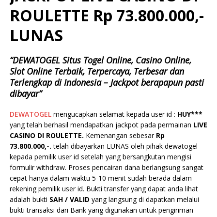
ROULETTE Rp 73.800.000,-
LUNAS
“DEWATOGEL Situs Togel Online, Casino Online,
Slot Online Terbaik, Terpercaya, Terbesar dan
Terlengkap di Indonesia – Jackpot berapapun pasti
dibayar”
DEWATOGEL
mengucapkan selamat kepada user id :
HUY***
yang telah berhasil mendapatkan jackpot pada permainan
LIVE
CASINO DI ROULETTE.
Kemenangan sebesar
Rp
73.800.000,-.
telah dibayarkan LUNAS oleh pihak dewatogel
kepada pemilik user id setelah yang bersangkutan mengisi
formulir withdraw. Proses pencairan dana berlangsung sangat
cepat hanya dalam waktu 5-10 menit sudah berada dalam
rekening pemilik user id. Bukti transfer yang dapat anda lihat
adalah bukti
SAH / VALID
yang langsung di dapatkan melalui
bukti transaksi dari Bank yang digunakan untuk pengiriman