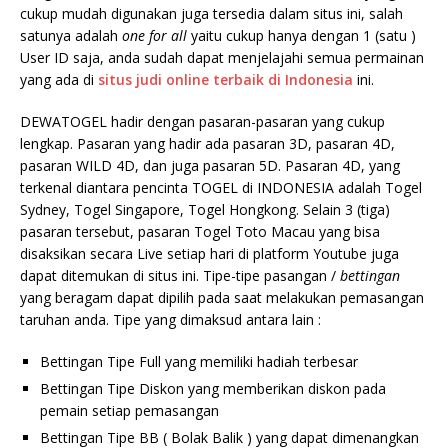
cukup mudah digunakan juga tersedia dalam situs ini, salah
satunya adalah
one for all
yaitu cukup hanya dengan 1 (satu )
User ID saja, anda sudah dapat menjelajahi semua permainan
yang ada di
situs judi
online terbaik di Indonesia
ini.
DEWATOGEL hadir dengan pasaran-pasaran yang cukup
lengkap. Pasaran yang hadir ada pasaran 3D, pasaran 4D,
pasaran WILD 4D, dan juga pasaran 5D. Pasaran 4D, yang
terkenal diantara pencinta TOGEL di INDONESIA adalah Togel
Sydney, Togel Singapore, Togel Hongkong. Selain 3 (tiga)
pasaran tersebut, pasaran Togel Toto Macau yang bisa
disaksikan secara Live setiap hari di platform Youtube juga
dapat ditemukan di situs ini. Tipe-tipe pasangan /
bettingan
yang beragam dapat dipilih pada saat melakukan pemasangan
taruhan anda. Tipe yang dimaksud antara lain :
Bettingan Tipe Full yang memiliki hadiah terbesar
Bettingan Tipe Diskon yang memberikan diskon pada
pemain setiap pemasangan
Bettingan Tipe BB ( Bolak Balik ) yang dapat dimenangkan