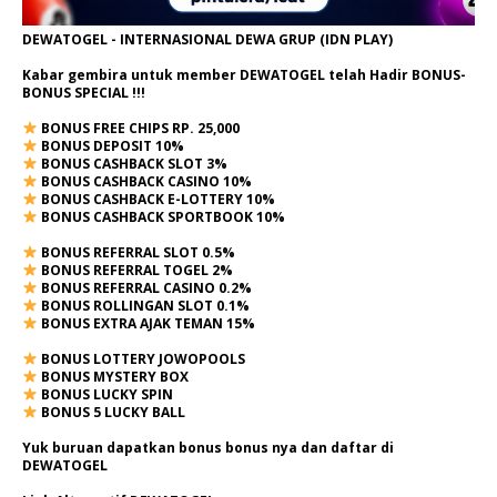
DEWATOGEL - INTERNASIONAL DEWA GRUP (IDN PLAY)
Kabar gembira untuk member DEWATOGEL telah Hadir
BONUS-
BONUS SPECIAL
!!!
BONUS FREE CHIPS RP. 25,000
BONUS DEPOSIT 10%
BONUS CASHBACK SLOT 3%
BONUS CASHBACK CASINO 10%
BONUS CASHBACK E-LOTTERY 10%
BONUS CASHBACK SPORTBOOK 10%
BONUS REFERRAL SLOT 0.5%
BONUS REFERRAL TOGEL 2%
BONUS REFERRAL CASINO 0.2%
BONUS ROLLINGAN SLOT 0.1%
BONUS EXTRA AJAK TEMAN 15%
BONUS LOTTERY JOWOPOOLS
BONUS MYSTERY BOX
BONUS LUCKY SPIN
BONUS 5 LUCKY BALL
Yuk buruan dapatkan bonus bonus nya dan daftar di
DEWATOGEL