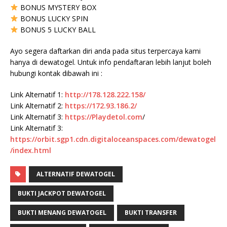
BONUS MYSTERY BOX
BONUS LUCKY SPIN
BONUS 5 LUCKY BALL
Ayo segera daftarkan diri anda pada situs terpercaya kami
hanya di dewatogel. Untuk info pendaftaran lebih lanjut boleh
hubungi kontak dibawah ini :
Link Alternatif 1:
http://178.128.222.158/
Link Alternatif 2:
https://172.93.186.2/
Link Alternatif 3:
https://
Playdetol.com
/
Link Alternatif 3:
https://orbit.sgp1.cdn.digitaloceanspaces.com/dewatogel
/index.html
ALTERNATIF DEWATOGEL
BUKTI JACKPOT DEWATOGEL
BUKTI MENANG DEWATOGEL
BUKTI TRANSFER