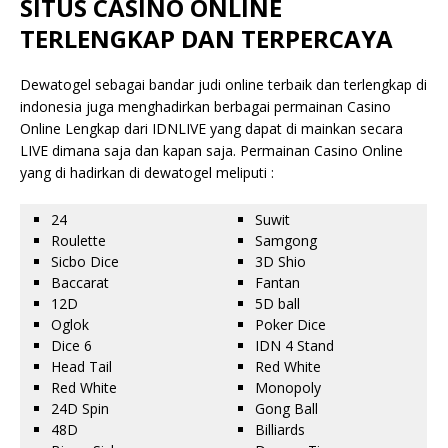
SITUS CASINO ONLINE
TERLENGKAP DAN TERPERCAYA
Dewatogel sebagai bandar judi online terbaik dan terlengkap di
indonesia juga menghadirkan berbagai permainan Casino
Online Lengkap dari IDNLIVE yang dapat di mainkan secara
LIVE dimana saja dan kapan saja. Permainan Casino Online
yang di hadirkan di dewatogel meliputi :
24
Suwit
Roulette
Samgong
Sicbo Dice
3D Shio
Baccarat
Fantan
12D
5D ball
Oglok
Poker Dice
Dice 6
IDN 4 Stand
Head Tail
Red White
Red White
Monopoly
24D Spin
Gong Ball
48D
Billiards