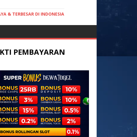
YA & TERBESAR DI INDONESIA
KTI PEMBAYARAN