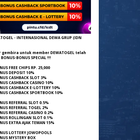
TOGEL - INTERNASIONAL DEWA GRUP (IDN
r gembira untuk member DEWATOGEL telah
r
BONUS-BONUS SPECIAL
!!!
US FREE CHIPS RP. 25,000
NUS DEPOSIT 10%
NUS CASHBACK SLOT 3%
NUS CASHBACK CASINO 10%
NUS CASHBACK E-LOTTERY 10%
NUS CASHBACK SPORTBOOK 10%
NUS REFERRAL SLOT 0.5%
NUS REFERRAL TOGEL 2%
NUS REFERRAL CASINO 0.2%
NUS ROLLINGAN SLOT 0.1%
NUS EXTRA AJAK TEMAN 15%
NUS LOTTERY JOWOPOOLS
NUS MYSTERY BOX