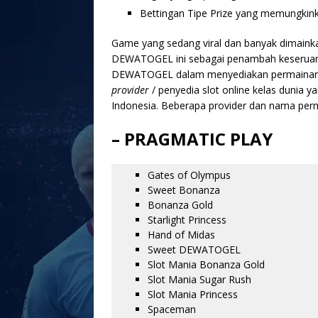
Bettingan Tipe Prize yang memungki
Game yang sedang viral dan banyak dimainkan
DEWATOGEL ini sebagai penambah keseruan a
DEWATOGEL dalam menyediakan permainan s
provider
/ penyedia slot online kelas dunia 
Indonesia. Beberapa provider dan nama per
– PRAGMATIC PLAY
Gates of Olympus
Sweet Bonanza
Bonanza Gold
Starlight Princess
Hand of Midas
Sweet DEWATOGEL
Slot Mania Bonanza Gold
Slot Mania Sugar Rush
Slot Mania Princess
Spaceman