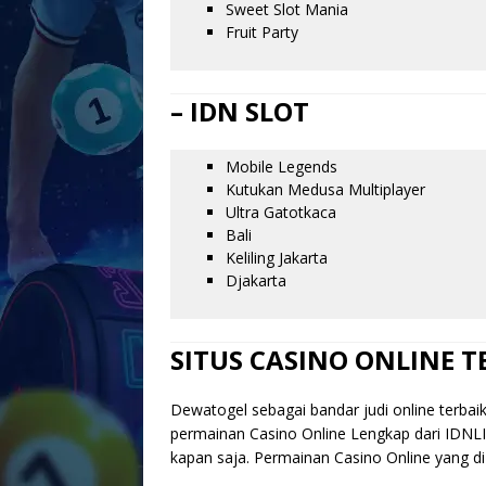
Sweet Slot Mania
Fruit Party
– IDN SLOT
Mobile Legends
Kutukan Medusa Multiplayer
Ultra Gatotkaca
Bali
Keliling Jakarta
Djakarta
SITUS CASINO ONLINE 
Dewatogel sebagai bandar judi online terbai
permainan Casino Online Lengkap dari IDNLI
kapan saja. Permainan Casino Online yang di 