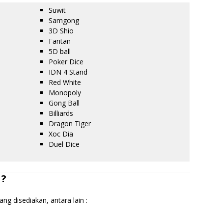
Suwit
Samgong
3D Shio
Fantan
5D ball
Poker Dice
IDN 4 Stand
Red White
Monopoly
Gong Ball
Billiards
Dragon Tiger
Xoc Dia
Duel Dice
 ?
 disediakan, antara lain :