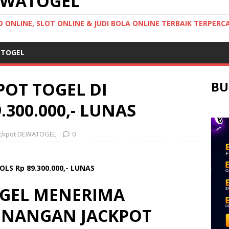
EWATOGEL
 ONLINE, SLOT ONLINE & JUDI BOLA ONLINE TERBAIK TERPERCA
ATOGEL
OT TOGEL DI
BU
300.000,- LUNAS
Jackpot DEWATOGEL
0
S Rp 89.300.000,- LUNAS
GEL MENERIMA
ENANGAN JACKPOT