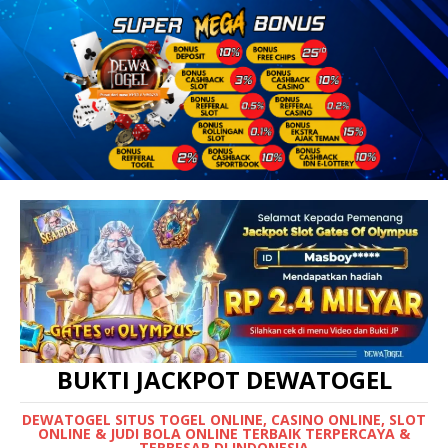
BUKTI JACKPOT DEWATOGEL
DEWATOGEL SITUS TOGEL ONLINE, CASINO ONLINE, SLOT
ONLINE & JUDI BOLA ONLINE TERBAIK TERPERCAYA &
TERBESAR DI INDONESIA