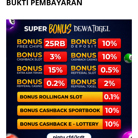
BUKTI PEMBAYARAN