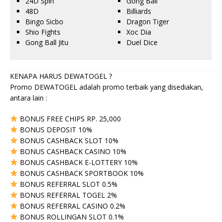
24D Spin
Gong Ball
48D
Billiards
Bingo Sicbo
Dragon Tiger
Shio Fights
Xoc Dia
Gong Ball Jitu
Duel Dice
KENAPA HARUS DEWATOGEL ?
Promo DEWATOGEL adalah promo terbaik yang disediakan,
antara lain :
BONUS FREE CHIPS RP. 25,000
BONUS DEPOSIT 10%
BONUS CASHBACK SLOT 10%
BONUS CASHBACK CASINO 10%
BONUS CASHBACK E-LOTTERY 10%
BONUS CASHBACK SPORTBOOK 10%
BONUS REFERRAL SLOT 0.5%
BONUS REFERRAL TOGEL 2%
BONUS REFERRAL CASINO 0.2%
BONUS ROLLINGAN SLOT 0.1%