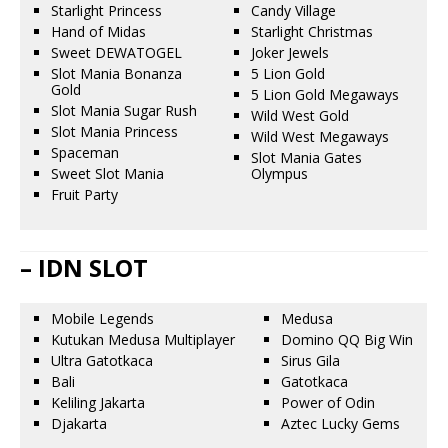
Starlight Princess
Candy Village
Hand of Midas
Starlight Christmas
Sweet DEWATOGEL
Joker Jewels
Slot Mania Bonanza
5 Lion Gold
Gold
5 Lion Gold Megaways
Slot Mania Sugar Rush
Wild West Gold
Slot Mania Princess
Wild West Megaways
Spaceman
Slot Mania Gates
Sweet Slot Mania
Olympus
Fruit Party
– IDN SLOT
Mobile Legends
Medusa
Kutukan Medusa Multiplayer
Domino QQ Big Win
Ultra Gatotkaca
Sirus Gila
Bali
Gatotkaca
Keliling Jakarta
Power of Odin
Djakarta
Aztec Lucky Gems