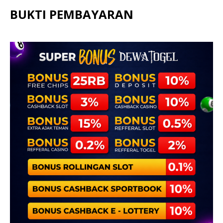
BUKTI PEMBAYARAN