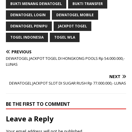
BUKTI MENANG DEWATOGEL
BUKTI TRANSFER
DEWATOGEL LOGIN
DEWATOGEL MOBILE
DEWATOGEL PENIPU
JACKPOT TOGEL
TOGEL INDONESIA
TOGEL WLA
PREVIOUS
DEWATOGEL JACKPOT TOGEL DI HONGKONG POOLS Rp 54.000.000,-
LUNAS
NEXT
DEWATOGEL JACKPOT SLOT DI SUGAR RUSH Rp 77.000.000,- LUNAS
BE THE FIRST TO COMMENT
Leave a Reply
Your email address will not be published.