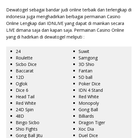
Dewatogel sebagai bandar judi online terbaik dan terlengkap di
indonesia juga menghadirkan berbagai permainan Casino
Online Lengkap dari IDNLIVE yang dapat di mainkan secara
LIVE dimana saja dan kapan saja. Permainan Casino Online
yang di hadirkan di dewatogel meliputi :
24
Suwit
Roulette
Samgong
Sicbo Dice
3D Shio
Baccarat
Fantan
12D
5D ball
Oglok
Poker Dice
Dice 6
IDN 4 Stand
Head Tail
Red White
Red White
Monopoly
24D Spin
Gong Ball
48D
Billiards
Bingo Sicbo
Dragon Tiger
Shio Fights
Xoc Dia
Gong Ball Jitu
Duel Dice