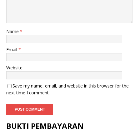
Name
*
Email
*
Website
Save my name, email, and website in this browser for the
next time I comment.
BUKTI PEMBAYARAN