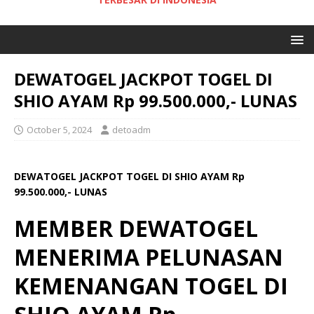
DEWATOGEL JACKPOT TOGEL DI
SHIO AYAM Rp 99.500.000,- LUNAS
October 5, 2024
detoadm
DEWATOGEL JACKPOT TOGEL DI SHIO AYAM Rp
99.500.000,- LUNAS
MEMBER DEWATOGEL
MENERIMA PELUNASAN
KEMENANGAN TOGEL DI