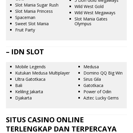
5 Lion Gold Megaways
Slot Mania Sugar Rush
Wild West Gold
Slot Mania Princess
Wild West Megaways
Spaceman
Slot Mania Gates
Sweet Slot Mania
Olympus
Fruit Party
– IDN SLOT
Mobile Legends
Medusa
Kutukan Medusa Multiplayer
Domino QQ Big Win
Ultra Gatotkaca
Sirus Gila
Bali
Gatotkaca
Keliling Jakarta
Power of Odin
Djakarta
Aztec Lucky Gems
SITUS CASINO ONLINE
TERLENGKAP DAN TERPERCAYA