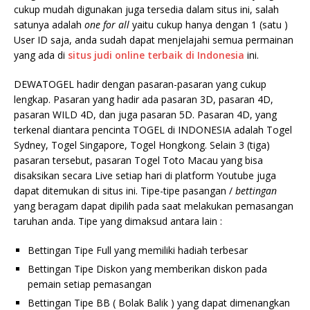
cukup mudah digunakan juga tersedia dalam situs ini, salah
satunya adalah
one for all
yaitu cukup hanya dengan 1 (satu )
User ID saja, anda sudah dapat menjelajahi semua permainan
yang ada di
situs judi
online terbaik di Indonesia
ini.
DEWATOGEL hadir dengan pasaran-pasaran yang cukup
lengkap. Pasaran yang hadir ada pasaran 3D, pasaran 4D,
pasaran WILD 4D, dan juga pasaran 5D. Pasaran 4D, yang
terkenal diantara pencinta TOGEL di INDONESIA adalah Togel
Sydney, Togel Singapore, Togel Hongkong. Selain 3 (tiga)
pasaran tersebut, pasaran Togel Toto Macau yang bisa
disaksikan secara Live setiap hari di platform Youtube juga
dapat ditemukan di situs ini. Tipe-tipe pasangan /
bettingan
yang beragam dapat dipilih pada saat melakukan pemasangan
taruhan anda. Tipe yang dimaksud antara lain :
Bettingan Tipe Full yang memiliki hadiah terbesar
Bettingan Tipe Diskon yang memberikan diskon pada
pemain setiap pemasangan
Bettingan Tipe BB ( Bolak Balik ) yang dapat dimenangkan