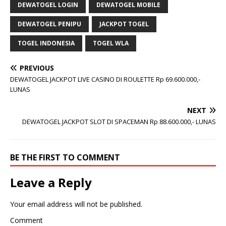
DEWATOGEL LOGIN
DEWATOGEL MOBILE
DEWATOGEL PENIPU
JACKPOT TOGEL
TOGEL INDONESIA
TOGEL WLA
PREVIOUS
DEWATOGEL JACKPOT LIVE CASINO DI ROULETTE Rp 69.600.000,-
LUNAS
NEXT
DEWATOGEL JACKPOT SLOT DI SPACEMAN Rp 88.600.000,- LUNAS
BE THE FIRST TO COMMENT
Leave a Reply
Your email address will not be published.
Comment