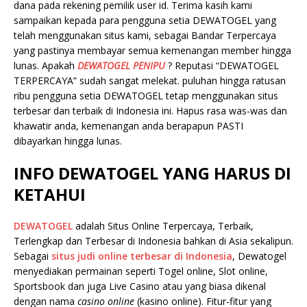
dana pada rekening pemilik user id. Terima kasih kami
sampaikan kepada para pengguna setia DEWATOGEL yang
telah menggunakan situs kami, sebagai Bandar Terpercaya
yang pastinya membayar semua kemenangan member hingga
lunas. Apakah
DEWATOGEL PENIPU
? Reputasi “DEWATOGEL
TERPERCAYA” sudah sangat melekat. puluhan hingga ratusan
ribu pengguna setia DEWATOGEL tetap menggunakan situs
terbesar dan terbaik di Indonesia ini. Hapus rasa was-was dan
khawatir anda, kemenangan anda berapapun PASTI
dibayarkan hingga lunas.
INFO DEWATOGEL YANG HARUS DI
KETAHUI
DEWATOGEL
adalah Situs Online Terpercaya, Terbaik,
Terlengkap dan Terbesar di Indonesia bahkan di Asia sekalipun.
Sebagai
situs judi online terbesar di Indonesia
, Dewatogel
menyediakan permainan seperti Togel online, Slot online,
Sportsbook dan juga Live Casino atau yang biasa dikenal
dengan nama
casino online
(kasino online). Fitur-fitur yang