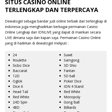
SITUS CASINO ONLINE
TERLENGKAP DAN TERPERCAYA
Dewatogel sebagai bandar judi online terbaik dan terlengkap di
indonesia juga menghadirkan berbagai permainan Casino
Online Lengkap dari IDNLIVE yang dapat di mainkan secara
LIVE dimana saja dan kapan saja. Permainan Casino Online
yang di hadirkan di dewatogel meliputi :
24
Suwit
Roulette
Samgong
Sicbo Dice
3D Shio
Baccarat
Fantan
12D
5D ball
Oglok
Poker Dice
Dice 6
IDN 4 Stand
Head Tail
Red White
Red White
Monopoly
24D Spin
Gong Ball
48D
Billiards