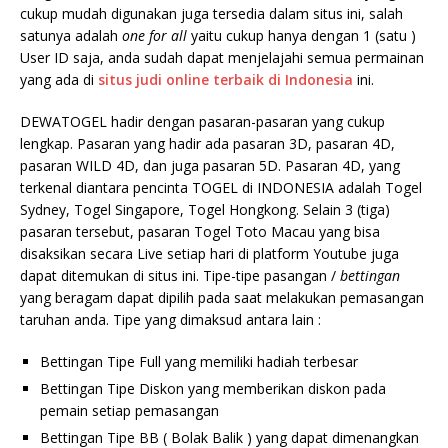
cukup mudah digunakan juga tersedia dalam situs ini, salah
satunya adalah
one for all
yaitu cukup hanya dengan 1 (satu )
User ID saja, anda sudah dapat menjelajahi semua permainan
yang ada di
situs judi
online terbaik di Indonesia
ini.
DEWATOGEL hadir dengan pasaran-pasaran yang cukup
lengkap. Pasaran yang hadir ada pasaran 3D, pasaran 4D,
pasaran WILD 4D, dan juga pasaran 5D. Pasaran 4D, yang
terkenal diantara pencinta TOGEL di INDONESIA adalah Togel
Sydney, Togel Singapore, Togel Hongkong. Selain 3 (tiga)
pasaran tersebut, pasaran Togel Toto Macau yang bisa
disaksikan secara Live setiap hari di platform Youtube juga
dapat ditemukan di situs ini. Tipe-tipe pasangan /
bettingan
yang beragam dapat dipilih pada saat melakukan pemasangan
taruhan anda. Tipe yang dimaksud antara lain :
Bettingan Tipe Full yang memiliki hadiah terbesar
Bettingan Tipe Diskon yang memberikan diskon pada
pemain setiap pemasangan
Bettingan Tipe BB ( Bolak Balik ) yang dapat dimenangkan