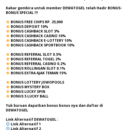
Kabar gembira untuk member DEWATOGEL telah Hadir
BONUS-
BONUS SPECIAL
!!!
BONUS FREE CHIPS RP. 25,000
BONUS DEPOSIT 10%
BONUS CASHBACK SLOT 3%
BONUS CASHBACK CASINO 10%
BONUS CASHBACK E-LOTTERY 10%
BONUS CASHBACK SPORTBOOK 10%
BONUS REFERRAL SLOT 0.5%
BONUS REFERRAL TOGEL 2%
BONUS REFERRAL CASINO 0.2%
BONUS ROLLINGAN SLOT 0.1%
BONUS EXTRA AJAK TEMAN 15%
BONUS LOTTERY JOWOPOOLS
BONUS MYSTERY BOX
BONUS LUCKY SPIN
BONUS 5 LUCKY BALL
Yuk buruan dapatkan bonus bonus nya dan daftar di
DEWATOGEL
Link Alternatif
DEWATOGEL
:
Link Alternatif 1
Link Alternatif 2