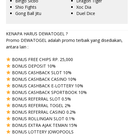
Bingo Sicbo
Dragon Tiger
Shio Fights
Xoc Dia
Gong Ball Jitu
Duel Dice
KENAPA HARUS DEWATOGEL ?
Promo DEWATOGEL adalah promo terbaik yang disediakan,
antara lain :
BONUS FREE CHIPS RP. 25,000
BONUS DEPOSIT 10%
BONUS CASHBACK SLOT 10%
BONUS CASHBACK CASINO 10%
BONUS CASHBACK E-LOTTERY 10%
BONUS CASHBACK SPORTBOOK 10%
BONUS REFERRAL SLOT 0.5%
BONUS REFERRAL TOGEL 2%
BONUS REFERRAL CASINO 0.2%
BONUS ROLLINGAN SLOT 0.1%
BONUS EXTRA AJAK TEMAN 15%
BONUS LOTTERY JOWOPOOLS