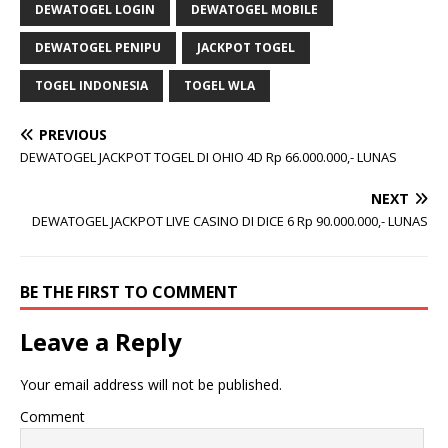
DEWATOGEL LOGIN
DEWATOGEL MOBILE
DEWATOGEL PENIPU
JACKPOT TOGEL
TOGEL INDONESIA
TOGEL WLA
PREVIOUS
DEWATOGEL JACKPOT TOGEL DI OHIO 4D Rp 66.000.000,- LUNAS
NEXT
DEWATOGEL JACKPOT LIVE CASINO DI DICE 6 Rp 90.000.000,- LUNAS
BE THE FIRST TO COMMENT
Leave a Reply
Your email address will not be published.
Comment