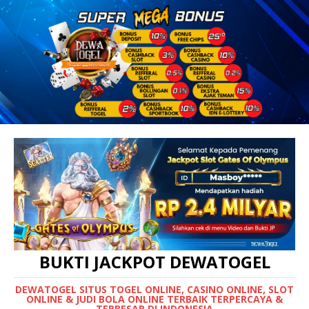
BUKTI JACKPOT DEWATOGEL
DEWATOGEL SITUS TOGEL ONLINE, CASINO ONLINE, SLOT
ONLINE & JUDI BOLA ONLINE TERBAIK TERPERCAYA &
TERBESAR DI INDONESIA