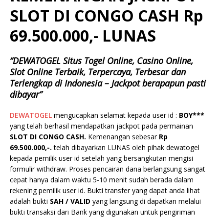
SLOT DI CONGO CASH Rp
69.500.000,- LUNAS
“DEWATOGEL Situs Togel Online, Casino Online,
Slot Online Terbaik, Terpercaya, Terbesar dan
Terlengkap di Indonesia – Jackpot berapapun pasti
dibayar”
DEWATOGEL
mengucapkan selamat kepada user id :
BOY***
yang telah berhasil mendapatkan jackpot pada permainan
SLOT DI CONGO CASH.
Kemenangan sebesar
Rp
69.500.000,-.
telah dibayarkan LUNAS oleh pihak dewatogel
kepada pemilik user id setelah yang bersangkutan mengisi
formulir withdraw. Proses pencairan dana berlangsung sangat
cepat hanya dalam waktu 5-10 menit sudah berada dalam
rekening pemilik user id. Bukti transfer yang dapat anda lihat
adalah bukti
SAH / VALID
yang langsung di dapatkan melalui
bukti transaksi dari Bank yang digunakan untuk pengiriman