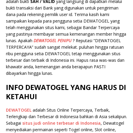
adalah bukti
SAH / VALID
yang langsung di dapatkan melalui
bukti transaksi dari Bank yang digunakan untuk pengiriman
dana pada rekening pemilik user id. Terima kasih kami
sampaikan kepada para pengguna setia DEWATOGEL yang
telah menggunakan situs kami, sebagai Bandar Terpercaya
yang pastinya membayar semua kemenangan member hingga
lunas. Apakah
DEWATOGEL PENIPU
? Reputasi “DEWATOGEL
TERPERCAYA” sudah sangat melekat. puluhan hingga ratusan
ribu pengguna setia DEWATOGEL tetap menggunakan situs
terbesar dan terbaik di Indonesia ini. Hapus rasa was-was dan
khawatir anda, kemenangan anda berapapun PASTI
dibayarkan hingga lunas.
INFO DEWATOGEL YANG HARUS DI
KETAHUI
DEWATOGEL
adalah Situs Online Terpercaya, Terbaik,
Terlengkap dan Terbesar di Indonesia bahkan di Asia sekalipun.
Sebagai
situs jud
i
online terbesar di Indonesia
, Dewatogel
menyediakan permainan seperti Togel online, Slot online,