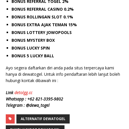
BONUS REFERRAL TOGEL 2%
BONUS REFERRAL CASINO 0.2%
BONUS ROLLINGAN SLOT 0.1%
BONUS EXTRA AJAK TEMAN 15%
BONUS LOTTERY JOWOPOOLS
BONUS MYSTERY BOX
BONUS LUCKY SPIN
BONUS 5 LUCKY BALL
Ayo segera daftarkan diri anda pada situs terpercaya kami
hanya di dewatogel. Untuk info pendaftaran lebih lanjut boleh
hubungi kontak dibawah ini :
Link
detolgg.cc
Whatsapp :
+62 8
21-3395-9802
Telegram : @dewa_togel
ALTERNATIF DEWATOGEL