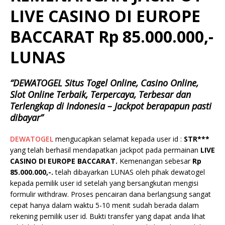
LIVE CASINO DI EUROPE
BACCARAT Rp 85.000.000,-
LUNAS
“DEWATOGEL Situs Togel Online, Casino Online,
Slot Online Terbaik, Terpercaya, Terbesar dan
Terlengkap di Indonesia – Jackpot berapapun pasti
dibayar”
DEWATOGEL
mengucapkan selamat kepada user id :
STR***
yang telah berhasil mendapatkan jackpot pada permainan
LIVE
CASINO DI EUROPE BACCARAT.
Kemenangan sebesar
Rp
85.000.000,-.
telah dibayarkan LUNAS oleh pihak dewatogel
kepada pemilik user id setelah yang bersangkutan mengisi
formulir withdraw. Proses pencairan dana berlangsung sangat
cepat hanya dalam waktu 5-10 menit sudah berada dalam
rekening pemilik user id. Bukti transfer yang dapat anda lihat