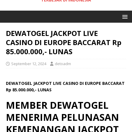
DEWATOGEL JACKPOT LIVE
CASINO DI EUROPE BACCARAT Rp
85.000.000,- LUNAS
September 12, 2024
detoadm
DEWATOGEL JACKPOT LIVE CASINO DI EUROPE BACCARAT
Rp 85.000.000,- LUNAS
MEMBER DEWATOGEL
MENERIMA PELUNASAN
KEMENANGAN JACKPOT