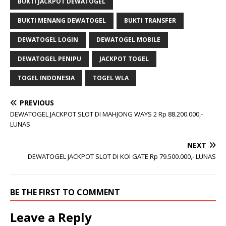
BUKTI JACKPOT DEWATOGEL
BUKTI MENANG DEWATOGEL
BUKTI TRANSFER
DEWATOGEL LOGIN
DEWATOGEL MOBILE
DEWATOGEL PENIPU
JACKPOT TOGEL
TOGEL INDONESIA
TOGEL WLA
PREVIOUS
DEWATOGEL JACKPOT SLOT DI MAHJONG WAYS 2 Rp 88.200.000,-
LUNAS
NEXT
DEWATOGEL JACKPOT SLOT DI KOI GATE Rp 79.500.000,- LUNAS
BE THE FIRST TO COMMENT
Leave a Reply