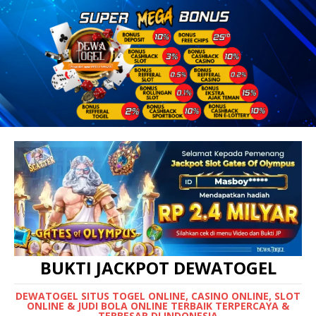
BUKTI JACKPOT DEWATOGEL
DEWATOGEL SITUS TOGEL ONLINE, CASINO ONLINE, SLOT
ONLINE & JUDI BOLA ONLINE TERBAIK TERPERCAYA &
TERBESAR DI INDONESIA