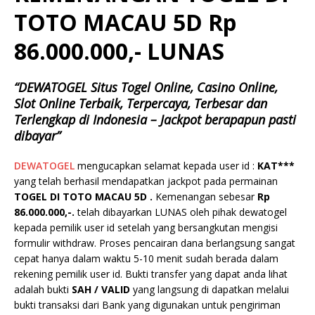
TOTO MACAU 5D Rp
86.000.000,- LUNAS
“DEWATOGEL Situs Togel Online, Casino Online,
Slot Online Terbaik, Terpercaya, Terbesar dan
Terlengkap di Indonesia – Jackpot berapapun pasti
dibayar”
DEWATOGEL
mengucapkan selamat kepada user id :
KAT***
yang telah berhasil mendapatkan jackpot pada permainan
TOGEL DI TOTO MACAU 5D .
Kemenangan sebesar
Rp
86.000.000,-.
telah dibayarkan LUNAS oleh pihak dewatogel
kepada pemilik user id setelah yang bersangkutan mengisi
formulir withdraw. Proses pencairan dana berlangsung sangat
cepat hanya dalam waktu 5-10 menit sudah berada dalam
rekening pemilik user id. Bukti transfer yang dapat anda lihat
adalah bukti
SAH / VALID
yang langsung di dapatkan melalui
bukti transaksi dari Bank yang digunakan untuk pengiriman