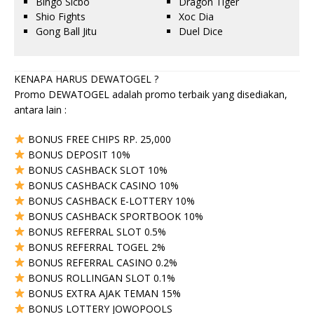
Bingo Sicbo
Dragon Tiger
Shio Fights
Xoc Dia
Gong Ball Jitu
Duel Dice
KENAPA HARUS DEWATOGEL ?
Promo DEWATOGEL adalah promo terbaik yang disediakan,
antara lain :
BONUS FREE CHIPS RP. 25,000
BONUS DEPOSIT 10%
BONUS CASHBACK SLOT 10%
BONUS CASHBACK CASINO 10%
BONUS CASHBACK E-LOTTERY 10%
BONUS CASHBACK SPORTBOOK 10%
BONUS REFERRAL SLOT 0.5%
BONUS REFERRAL TOGEL 2%
BONUS REFERRAL CASINO 0.2%
BONUS ROLLINGAN SLOT 0.1%
BONUS EXTRA AJAK TEMAN 15%
BONUS LOTTERY JOWOPOOLS