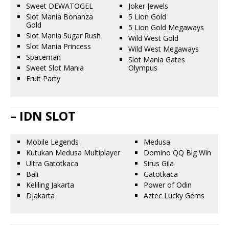
Sweet DEWATOGEL
Joker Jewels
Slot Mania Bonanza
5 Lion Gold
Gold
5 Lion Gold Megaways
Slot Mania Sugar Rush
Wild West Gold
Slot Mania Princess
Wild West Megaways
Spaceman
Slot Mania Gates
Sweet Slot Mania
Olympus
Fruit Party
– IDN SLOT
Mobile Legends
Medusa
Kutukan Medusa Multiplayer
Domino QQ Big Win
Ultra Gatotkaca
Sirus Gila
Bali
Gatotkaca
Keliling Jakarta
Power of Odin
Djakarta
Aztec Lucky Gems