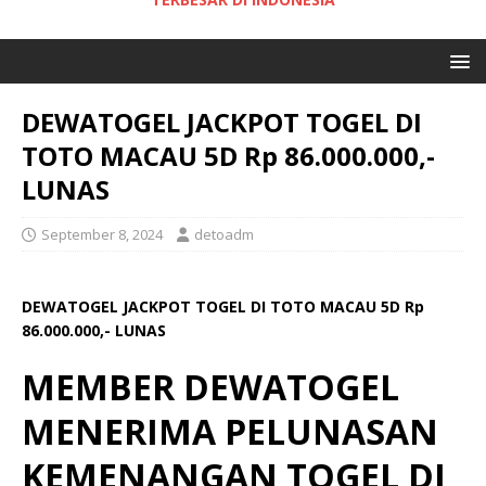
DEWATOGEL JACKPOT TOGEL DI
TOTO MACAU 5D Rp 86.000.000,-
LUNAS
September 8, 2024
detoadm
DEWATOGEL JACKPOT TOGEL DI TOTO MACAU 5D Rp
86.000.000,- LUNAS
MEMBER DEWATOGEL
MENERIMA PELUNASAN
KEMENANGAN TOGEL DI