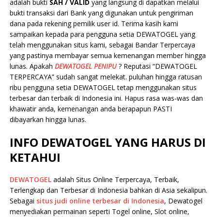
adalah bukti
SAH / VALID
yang langsung di dapatkan melalui
bukti transaksi dari Bank yang digunakan untuk pengiriman
dana pada rekening pemilik user id. Terima kasih kami
sampaikan kepada para pengguna setia DEWATOGEL yang
telah menggunakan situs kami, sebagai Bandar Terpercaya
yang pastinya membayar semua kemenangan member hingga
lunas. Apakah
DEWATOGEL PENIPU
? Reputasi “DEWATOGEL
TERPERCAYA” sudah sangat melekat. puluhan hingga ratusan
ribu pengguna setia DEWATOGEL tetap menggunakan situs
terbesar dan terbaik di Indonesia ini. Hapus rasa was-was dan
khawatir anda, kemenangan anda berapapun PASTI
dibayarkan hingga lunas.
INFO DEWATOGEL YANG HARUS DI
KETAHUI
DEWATOGEL
adalah Situs Online Terpercaya, Terbaik,
Terlengkap dan Terbesar di Indonesia bahkan di Asia sekalipun.
Sebagai
situs judi online terbesar di Indonesia
, Dewatogel
menyediakan permainan seperti Togel online, Slot online,