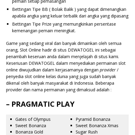
pemain setiap pemasangan
Bettingan Tipe BB ( Bolak Balik ) yang dapat dimenangkan
apabila angka yang keluar terbalik dari angka yang dipasang
Bettingan Tipe Prize yang memungkinkan persentase
kemenangan pemain meningkat.
Game yang sedang viral dan banyak dimainkan oleh semua
orang, Slot Online hadir di situs DEWATOGEL ini sebagai
penambah keseruan anda dalam menjelajah di situs kami.
Keseriusan DEWATOGEL dalam menyediakan permainan slot
online diwujudkan dalam kerjasamanya dengan
provider
/
penyedia slot online kelas dunia yang juga sudah banyak
dikenal oleh banyak masyarakat di Indonesia. Beberapa
provider dan nama permainan yang dimaksud adalah :
– PRAGMATIC PLAY
Gates of Olympus
Pyramid Bonanza
Sweet Bonanza
Sweet Bonanza Xmas
Bonanza Gold
Sugar Rush