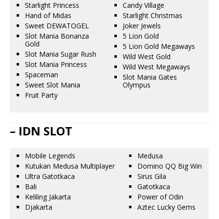
Starlight Princess
Candy Village
Hand of Midas
Starlight Christmas
Sweet DEWATOGEL
Joker Jewels
Slot Mania Bonanza
5 Lion Gold
Gold
5 Lion Gold Megaways
Slot Mania Sugar Rush
Wild West Gold
Slot Mania Princess
Wild West Megaways
Spaceman
Slot Mania Gates
Sweet Slot Mania
Olympus
Fruit Party
– IDN SLOT
Mobile Legends
Medusa
Kutukan Medusa Multiplayer
Domino QQ Big Win
Ultra Gatotkaca
Sirus Gila
Bali
Gatotkaca
Keliling Jakarta
Power of Odin
Djakarta
Aztec Lucky Gems