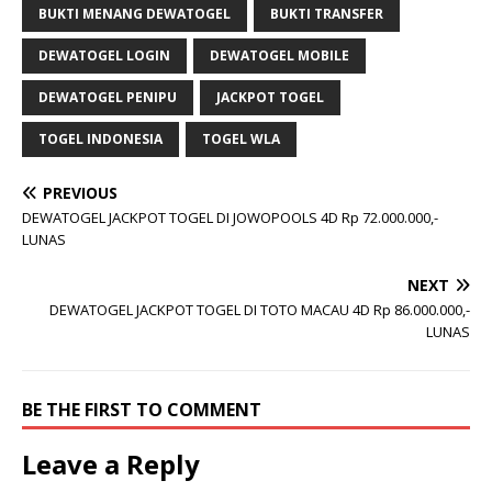
BUKTI MENANG DEWATOGEL
BUKTI TRANSFER
DEWATOGEL LOGIN
DEWATOGEL MOBILE
DEWATOGEL PENIPU
JACKPOT TOGEL
TOGEL INDONESIA
TOGEL WLA
PREVIOUS
DEWATOGEL JACKPOT TOGEL DI JOWOPOOLS 4D Rp 72.000.000,-
LUNAS
NEXT
DEWATOGEL JACKPOT TOGEL DI TOTO MACAU 4D Rp 86.000.000,-
LUNAS
BE THE FIRST TO COMMENT
Leave a Reply