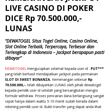
LIVE CASINO DI POKER
DICE Rp 70.500.000,-
LUNAS
“DEWATOGEL Situs Togel Online, Casino Online,
Slot Online Terbaik, Terpercaya, Terbesar dan
Terlengkap di Indonesia – Jackpot berapapun pasti
dibayar”
DEWATOGEL
mengucapkan selamat kepada user id :
PUT***
yang telah berhasil mendapatkan jackpot pada permainan
SLOT DI SWEET BONANZA.
Kemenangan sebesar
Rp
70.500.000,-.
telah dibayarkan LUNAS oleh pihak dewatogel
kepada pemilik user id setelah yang bersangkutan mengisi
formulir withdraw. Proses pencairan dana berlangsung sangat
cepat hanya dalam waktu 5-10 menit sudah berada dalam
rekening pemilik user id. Bukti transfer yang dapat anda lihat