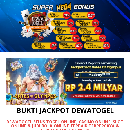
BUKTI JACKPOT DEWATOGEL
DEWATOGEL SITUS TOGEL ONLINE, CASINO ONLINE, SLOT
ONLINE & JUDI BOLA ONLINE TERBAIK TERPERCAYA &
TERBESAR DI INDONESIA