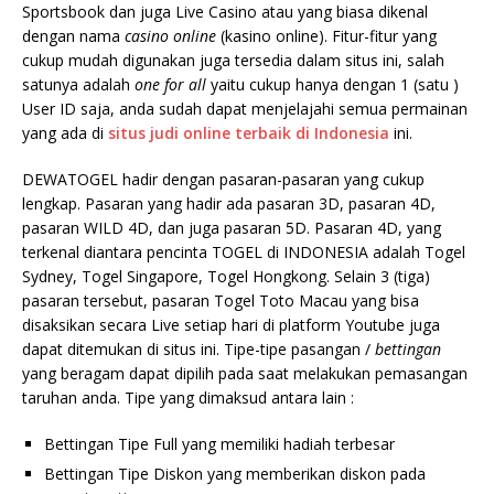
Sportsbook dan juga Live Casino atau yang biasa dikenal
dengan nama
casino online
(kasino online). Fitur-fitur yang
cukup mudah digunakan juga tersedia dalam situs ini, salah
satunya adalah
one for all
yaitu cukup hanya dengan 1 (satu )
User ID saja, anda sudah dapat menjelajahi semua permainan
yang ada di
situs judi online terbaik di Indonesia
ini.
DEWATOGEL hadir dengan pasaran-pasaran yang cukup
lengkap. Pasaran yang hadir ada pasaran 3D, pasaran 4D,
pasaran WILD 4D, dan juga pasaran 5D. Pasaran 4D, yang
terkenal diantara pencinta TOGEL di INDONESIA adalah Togel
Sydney, Togel Singapore, Togel Hongkong. Selain 3 (tiga)
pasaran tersebut, pasaran Togel Toto Macau yang bisa
disaksikan secara Live setiap hari di platform Youtube juga
dapat ditemukan di situs ini. Tipe-tipe pasangan /
bettingan
yang beragam dapat dipilih pada saat melakukan pemasangan
taruhan anda. Tipe yang dimaksud antara lain :
Bettingan Tipe Full yang memiliki hadiah terbesar
Bettingan Tipe Diskon yang memberikan diskon pada