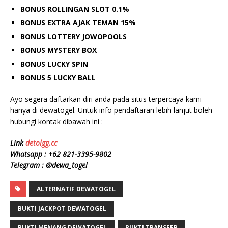
BONUS ROLLINGAN SLOT 0.1%
BONUS EXTRA AJAK TEMAN 15%
BONUS LOTTERY JOWOPOOLS
BONUS MYSTERY BOX
BONUS LUCKY SPIN
BONUS 5 LUCKY BALL
Ayo segera daftarkan diri anda pada situs terpercaya kami
hanya di dewatogel. Untuk info pendaftaran lebih lanjut boleh
hubungi kontak dibawah ini :
Link
detolgg.cc
Whatsapp :
+62 8
21-3395-9802
Telegram : @dewa_togel
ALTERNATIF DEWATOGEL
BUKTI JACKPOT DEWATOGEL
BUKTI MENANG DEWATOGEL
BUKTI TRANSFER