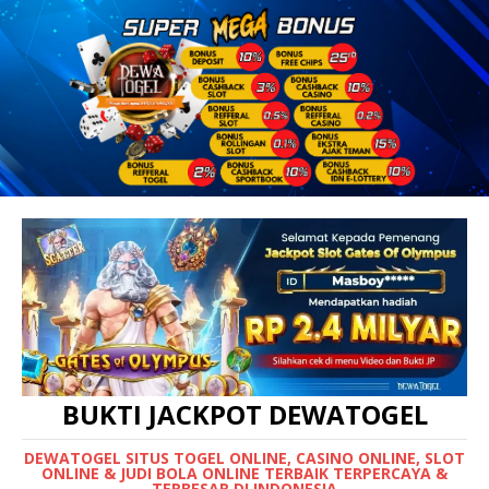
BUKTI JACKPOT DEWATOGEL
DEWATOGEL SITUS TOGEL ONLINE, CASINO ONLINE, SLOT
ONLINE & JUDI BOLA ONLINE TERBAIK TERPERCAYA &
TERBESAR DI INDONESIA