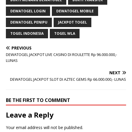
DEWATOGEL LOGIN
DEWATOGEL MOBILE
DEWATOGEL PENIPU
JACKPOT TOGEL
TOGEL INDONESIA
TOGEL WLA
PREVIOUS
DEWATOGEL JACKPOT LIVE CASINO DI ROULETTE Rp 96.000.000,-
LUNAS
NEXT
DEWATOGEL JACKPOT SLOT DI AZTEC GEMS Rp 66.000.000,- LUNAS
BE THE FIRST TO COMMENT
Leave a Reply
Your email address will not be published.