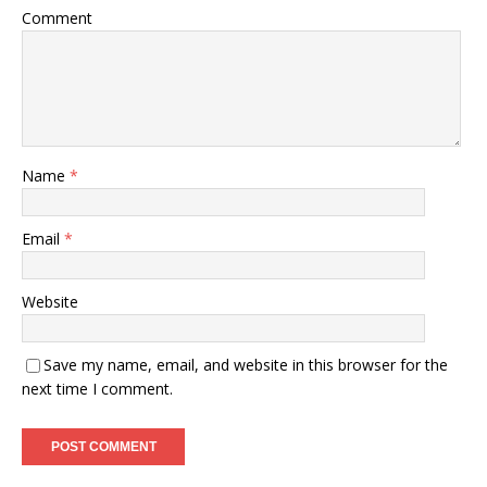
Comment
Name
*
Email
*
Website
Save my name, email, and website in this browser for the
next time I comment.