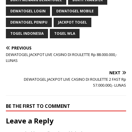
DEWATOGEL LOGIN
DEWATOGEL MOBILE
DEWATOGEL PENIPU
JACKPOT TOGEL
TOGEL INDONESIA
TOGEL WLA
PREVIOUS
DEWATOGEL JACKPOT LIVE CASINO DI ROULETTE Rp 88.000.000,-
LUNAS
NEXT
DEWATOGEL JACKPOT LIVE CASINO DI ROULETTE 2 FAST Rp
57.000.000,- LUNAS
BE THE FIRST TO COMMENT
Leave a Reply