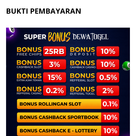
BUKTI PEMBAYARAN