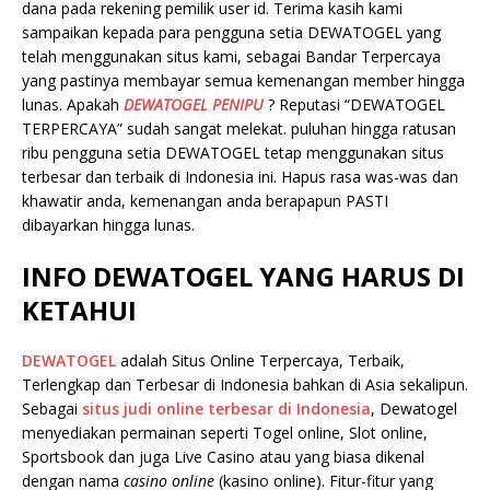
dana pada rekening pemilik user id. Terima kasih kami
sampaikan kepada para pengguna setia DEWATOGEL yang
telah menggunakan situs kami, sebagai Bandar Terpercaya
yang pastinya membayar semua kemenangan member hingga
lunas. Apakah
DEWATOGEL PENIPU
? Reputasi “DEWATOGEL
TERPERCAYA” sudah sangat melekat. puluhan hingga ratusan
ribu pengguna setia DEWATOGEL tetap menggunakan situs
terbesar dan terbaik di Indonesia ini. Hapus rasa was-was dan
khawatir anda, kemenangan anda berapapun PASTI
dibayarkan hingga lunas.
INFO DEWATOGEL YANG HARUS DI
KETAHUI
DEWATOGEL
adalah Situs Online Terpercaya, Terbaik,
Terlengkap dan Terbesar di Indonesia bahkan di Asia sekalipun.
Sebagai
situs judi online terbesar di Indonesia
, Dewatogel
menyediakan permainan seperti Togel online, Slot online,
Sportsbook dan juga Live Casino atau yang biasa dikenal
dengan nama
casino online
(kasino online). Fitur-fitur yang