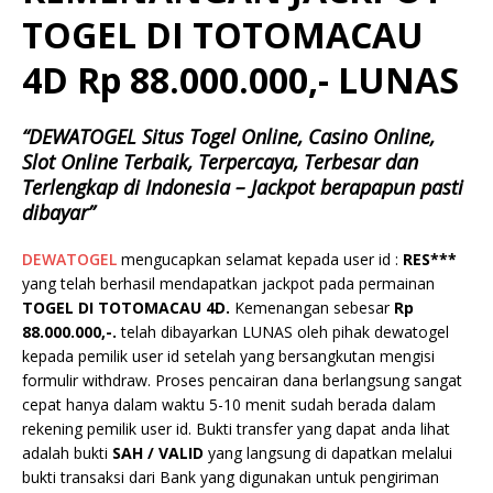
TOGEL DI TOTOMACAU
4D Rp 88.000.000,- LUNAS
“DEWATOGEL Situs Togel Online, Casino Online,
Slot Online Terbaik, Terpercaya, Terbesar dan
Terlengkap di Indonesia – Jackpot berapapun pasti
dibayar”
DEWATOGEL
mengucapkan selamat kepada user id :
RES***
yang telah berhasil mendapatkan jackpot pada permainan
TOGEL DI TOTOMACAU 4D.
Kemenangan sebesar
Rp
88.000.000,-.
telah dibayarkan LUNAS oleh pihak dewatogel
kepada pemilik user id setelah yang bersangkutan mengisi
formulir withdraw. Proses pencairan dana berlangsung sangat
cepat hanya dalam waktu 5-10 menit sudah berada dalam
rekening pemilik user id. Bukti transfer yang dapat anda lihat
adalah bukti
SAH / VALID
yang langsung di dapatkan melalui
bukti transaksi dari Bank yang digunakan untuk pengiriman