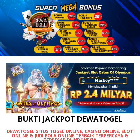
BUKTI JACKPOT DEWATOGEL
DEWATOGEL SITUS TOGEL ONLINE, CASINO ONLINE, SLOT
ONLINE & JUDI BOLA ONLINE TERBAIK TERPERCAYA &
TERBESAR DI INDONESIA