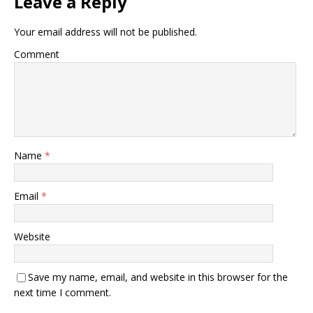
Leave a Reply
Your email address will not be published.
Comment
Name
*
Email
*
Website
Save my name, email, and website in this browser for the
next time I comment.