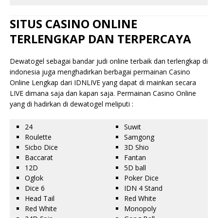
SITUS CASINO ONLINE
TERLENGKAP DAN TERPERCAYA
Dewatogel sebagai bandar judi online terbaik dan terlengkap di
indonesia juga menghadirkan berbagai permainan Casino
Online Lengkap dari IDNLIVE yang dapat di mainkan secara
LIVE dimana saja dan kapan saja. Permainan Casino Online
yang di hadirkan di dewatogel meliputi :
24
Suwit
Roulette
Samgong
Sicbo Dice
3D Shio
Baccarat
Fantan
12D
5D ball
Oglok
Poker Dice
Dice 6
IDN 4 Stand
Head Tail
Red White
Red White
Monopoly