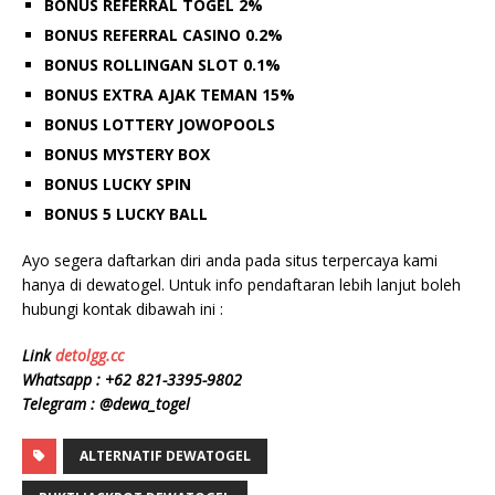
BONUS REFERRAL TOGEL 2%
BONUS REFERRAL CASINO 0.2%
BONUS ROLLINGAN SLOT 0.1%
BONUS EXTRA AJAK TEMAN 15%
BONUS LOTTERY JOWOPOOLS
BONUS MYSTERY BOX
BONUS LUCKY SPIN
BONUS 5 LUCKY BALL
Ayo segera daftarkan diri anda pada situs terpercaya kami
hanya di dewatogel. Untuk info pendaftaran lebih lanjut boleh
hubungi kontak dibawah ini :
Link
detolgg.cc
Whatsapp :
+62 8
21-3395-9802
Telegram : @dewa_togel
ALTERNATIF DEWATOGEL