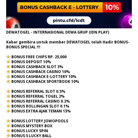
DEWATOGEL - INTERNASIONAL DEWA GRUP (IDN PLAY)
Kabar gembira untuk member DEWATOGEL telah Hadir
BONUS-
BONUS SPECIAL
!!!
BONUS FREE CHIPS RP. 25,000
BONUS DEPOSIT 10%
BONUS CASHBACK SLOT 3%
BONUS CASHBACK CASINO 10%
BONUS CASHBACK E-LOTTERY 10%
BONUS CASHBACK SPORTBOOK 10%
BONUS REFERRAL SLOT 0.5%
BONUS REFERRAL TOGEL 2%
BONUS REFERRAL CASINO 0.2%
BONUS ROLLINGAN SLOT 0.1%
BONUS EXTRA AJAK TEMAN 15%
BONUS LOTTERY JOWOPOOLS
BONUS MYSTERY BOX
BONUS LUCKY SPIN
BONUS 5 LUCKY BALL