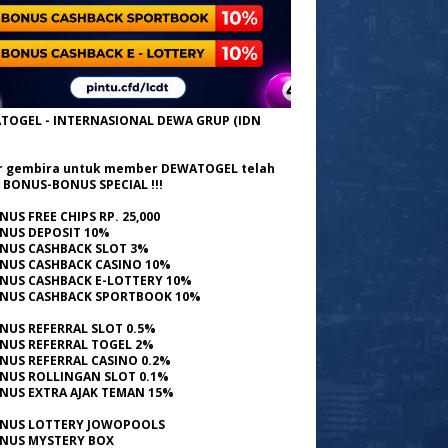
TOGEL - INTERNASIONAL DEWA GRUP (IDN
r gembira untuk member DEWATOGEL telah
r
BONUS-BONUS SPECIAL
!!!
US FREE CHIPS RP. 25,000
NUS DEPOSIT 10%
NUS CASHBACK SLOT 3%
NUS CASHBACK CASINO 10%
NUS CASHBACK E-LOTTERY 10%
NUS CASHBACK SPORTBOOK 10%
NUS REFERRAL SLOT 0.5%
NUS REFERRAL TOGEL 2%
NUS REFERRAL CASINO 0.2%
NUS ROLLINGAN SLOT 0.1%
NUS EXTRA AJAK TEMAN 15%
NUS LOTTERY JOWOPOOLS
NUS MYSTERY BOX