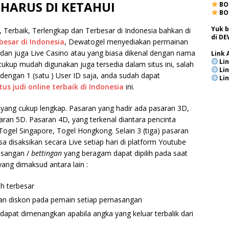
HARUS DI KETAHUI
BO
BO
Yuk b
, Terbaik, Terlengkap dan Terbesar di Indonesia bahkan di
di D
rbesar di Indonesia
, Dewatogel menyediakan permainan
k dan juga Live Casino atau yang biasa dikenal dengan nama
Link 
Lin
g cukup mudah digunakan juga tersedia dalam situs ini, salah
Lin
dengan 1 (satu ) User ID saja, anda sudah dapat
Lin
itus judi
online terbaik di Indonesia
ini.
ang cukup lengkap. Pasaran yang hadir ada pasaran 3D,
ran 5D. Pasaran 4D, yang terkenal diantara pencinta
gel Singapore, Togel Hongkong. Selain 3 (tiga) pasaran
a disaksikan secara Live setiap hari di platform Youtube
pasangan /
bettingan
yang beragam dapat dipilih pada saat
ng dimaksud antara lain :
ah terbesar
an diskon pada pemain setiap pemasangan
 dapat dimenangkan apabila angka yang keluar terbalik dari