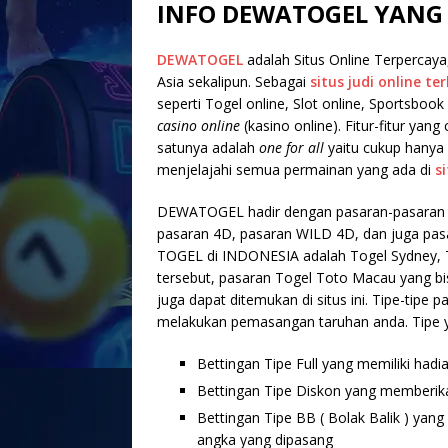
INFO DEWATOGEL YANG 
DEWATOGEL
adalah Situs Online Terpercaya
Asia sekalipun. Sebagai
situs judi online te
seperti Togel online, Slot online, Sportsboo
casino online
(kasino online). Fitur-fitur yan
satunya adalah
one for all
yaitu cukup hanya 
menjelajahi semua permainan yang ada di
s
DEWATOGEL hadir dengan pasaran-pasaran y
pasaran 4D, pasaran WILD 4D, dan juga pasa
TOGEL di INDONESIA adalah Togel Sydney, To
tersebut, pasaran Togel Toto Macau yang bis
juga dapat ditemukan di situs ini. Tipe-tipe 
melakukan pemasangan taruhan anda. Tipe ya
Bettingan Tipe Full yang memiliki hadi
Bettingan Tipe Diskon yang memberik
Bettingan Tipe BB ( Bolak Balik ) yang
angka yang dipasang