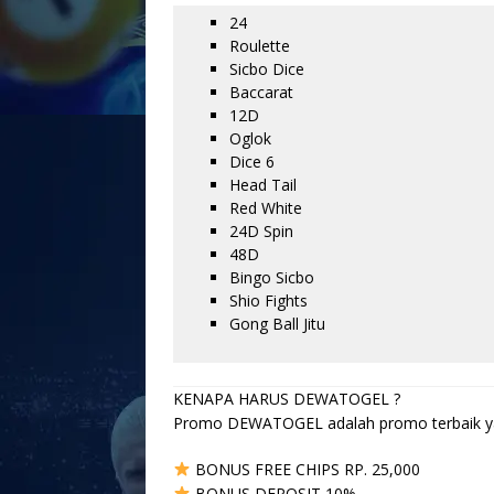
24
Roulette
Sicbo Dice
Baccarat
12D
Oglok
Dice 6
Head Tail
Red White
24D Spin
48D
Bingo Sicbo
Shio Fights
Gong Ball Jitu
KENAPA HARUS DEWATOGEL ?
Promo DEWATOGEL adalah promo terbaik yang
BONUS FREE CHIPS RP. 25,000
BONUS DEPOSIT 10%