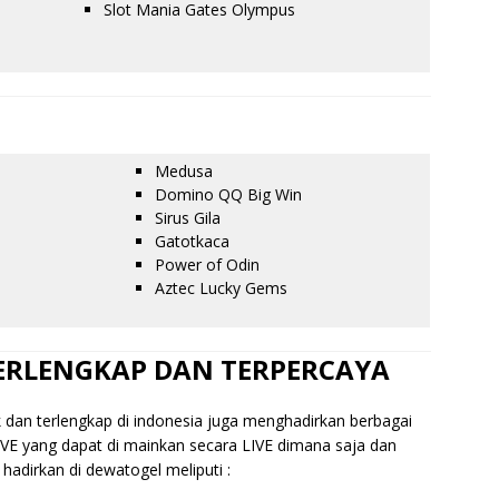
Slot Mania Gates Olympus
Medusa
Domino QQ Big Win
Sirus Gila
Gatotkaca
Power of Odin
Aztec Lucky Gems
TERLENGKAP DAN TERPERCAYA
k dan terlengkap di indonesia juga menghadirkan berbagai
VE yang dapat di mainkan secara LIVE dimana saja dan
hadirkan di dewatogel meliputi :