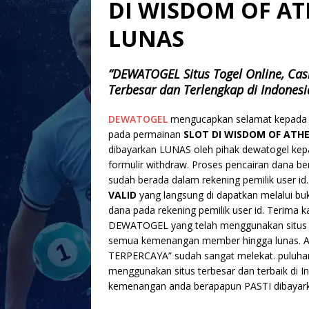
DI WISDOM OF ATH
LUNAS
“DEWATOGEL Situs Togel Online, Casi
Terbesar dan Terlengkap di Indonesi
DEWATOGEL
mengucapkan selamat kepada u
pada permainan
SLOT DI WISDOM OF ATH
dibayarkan LUNAS oleh pihak dewatogel kepa
formulir withdraw. Proses pencairan dana b
sudah berada dalam rekening pemilik user id.
VALID
yang langsung di dapatkan melalui buk
dana pada rekening pemilik user id. Terima 
DEWATOGEL yang telah menggunakan situs k
semua kemenangan member hingga lunas. 
TERPERCAYA” sudah sangat melekat. puluha
menggunakan situs terbesar dan terbaik di I
kemenangan anda berapapun PASTI dibayark