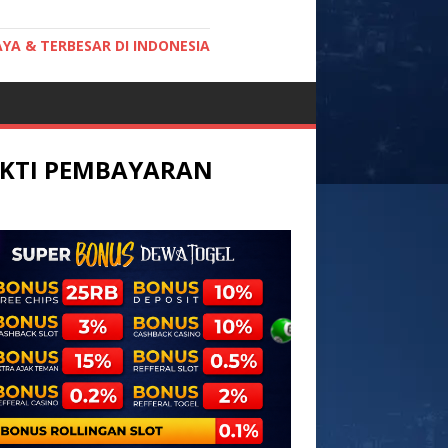
YA & TERBESAR DI INDONESIA
KTI PEMBAYARAN