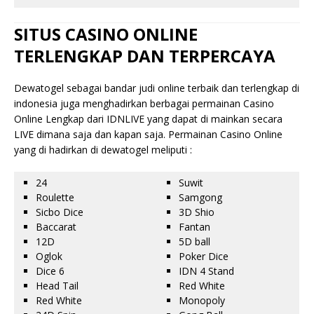
SITUS CASINO ONLINE
TERLENGKAP DAN TERPERCAYA
Dewatogel sebagai bandar judi online terbaik dan terlengkap di
indonesia juga menghadirkan berbagai permainan Casino
Online Lengkap dari IDNLIVE yang dapat di mainkan secara
LIVE dimana saja dan kapan saja. Permainan Casino Online
yang di hadirkan di dewatogel meliputi :
24
Suwit
Roulette
Samgong
Sicbo Dice
3D Shio
Baccarat
Fantan
12D
5D ball
Oglok
Poker Dice
Dice 6
IDN 4 Stand
Head Tail
Red White
Red White
Monopoly