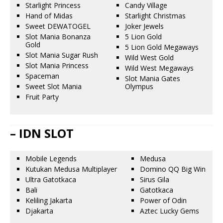
Starlight Princess
Candy Village
Hand of Midas
Starlight Christmas
Sweet DEWATOGEL
Joker Jewels
Slot Mania Bonanza
5 Lion Gold
Gold
5 Lion Gold Megaways
Slot Mania Sugar Rush
Wild West Gold
Slot Mania Princess
Wild West Megaways
Spaceman
Slot Mania Gates
Sweet Slot Mania
Olympus
Fruit Party
– IDN SLOT
Mobile Legends
Medusa
Kutukan Medusa Multiplayer
Domino QQ Big Win
Ultra Gatotkaca
Sirus Gila
Bali
Gatotkaca
Keliling Jakarta
Power of Odin
Djakarta
Aztec Lucky Gems