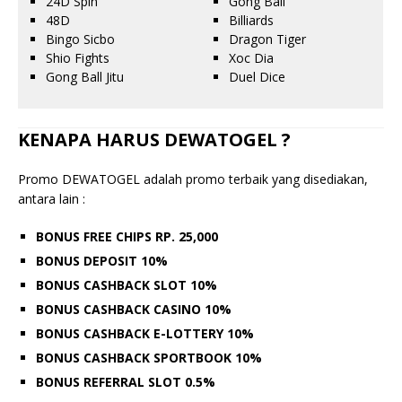
24D Spin
Gong Ball
48D
Billiards
Bingo Sicbo
Dragon Tiger
Shio Fights
Xoc Dia
Gong Ball Jitu
Duel Dice
KENAPA HARUS DEWATOGEL ?
Promo DEWATOGEL adalah promo terbaik yang disediakan,
antara lain :
BONUS FREE CHIPS RP. 25,000
BONUS DEPOSIT 10%
BONUS CASHBACK SLOT 10%
BONUS CASHBACK CASINO 10%
BONUS CASHBACK E-LOTTERY 10%
BONUS CASHBACK SPORTBOOK 10%
BONUS REFERRAL SLOT 0.5%