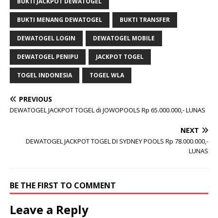
BUKTI JACKPOT DEWATOGEL
BUKTI MENANG DEWATOGEL
BUKTI TRANSFER
DEWATOGEL LOGIN
DEWATOGEL MOBILE
DEWATOGEL PENIPU
JACKPOT TOGEL
TOGEL INDONESIA
TOGEL WLA
PREVIOUS
DEWATOGEL JACKPOT TOGEL di JOWOPOOLS Rp 65.000.000,- LUNAS
NEXT
DEWATOGEL JACKPOT TOGEL DI SYDNEY POOLS Rp 78.000.000,-
LUNAS
BE THE FIRST TO COMMENT
Leave a Reply