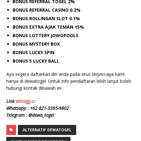
BONUS REFERRAL TOGEL 2%
BONUS REFERRAL CASINO 0.2%
BONUS ROLLINGAN SLOT 0.1%
BONUS EXTRA AJAK TEMAN 15%
BONUS LOTTERY JOWOPOOLS
BONUS MYSTERY BOX
BONUS LUCKY SPIN
BONUS 5 LUCKY BALL
Ayo segera daftarkan diri anda pada situs terpercaya kami
hanya di dewatogel. Untuk info pendaftaran lebih lanjut boleh
hubungi kontak dibawah ini :
Link
detolgg.cc
Whatsapp :
+62 8
21-3395-9802
Telegram : @dewa_togel
ALTERNATIF DEWATOGEL